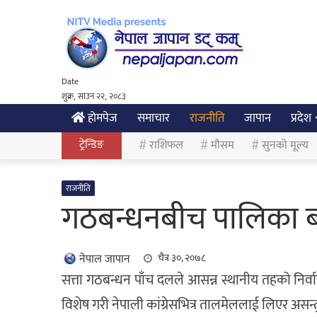
Date
शुक्र, साउन २२, २०८३
होमपेज
समाचार
राजनीति
जापान
प्रदेश
ट्रेन्डिङ
राशिफल
मौसम
सुनको मूल्य
राजनीति
गठबन्धनबीच पालिका बा
नेपाल जापान
चैत्र ३०, २०७८
सत्ता गठबन्धन पाँच दलले आसन्न स्थानीय तहको निर्व
विशेष गरी नेपाली कांग्रेसभित्र तालमेललाई लिएर असन्त