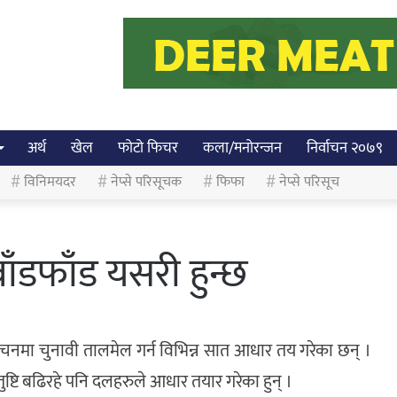
अर्थ
खेल
फोटो फिचर
कला/मनोरन्जन
निर्वाचन २०७९
विनिमयदर
नेप्से परिसूचक
फिफा
नेप्से परिसूच
ँडफाँड यसरी हुन्छ
ाचनमा चुनावी तालमेल गर्न विभिन्न सात आधार तय गरेका छन् ।
ुष्टि बढिरहे पनि दलहरुले आधार तयार गरेका हुन् ।