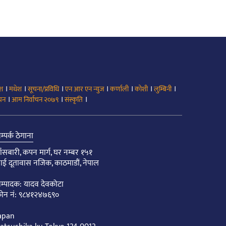
।
।
।
।
।
।
।
ेश
मधेश
सूचना/प्रविधि
एन आर एन न्युज
कर्णाली
कोशी
लुम्बिनी
।
।
।
ाचन
आम निर्वाचन २०७९
संस्कृति
म्पर्क ठेगाना
ाँसबारी, कपन मार्ग, घर नम्बर १५१
ाई दूतावास नजिक, काठमाडौं, नेपाल
म्पादक: यादव देवकोटा
ोन नं: ९८४१२४७६९०
apan