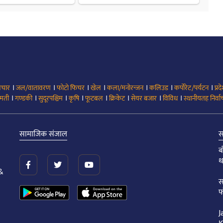
।
।
।
।
।
।
।
िचार
जल/वातावरण
फोटो फिचर
खेल
कला/मनोरन्जन
कलिउड
कर्पोरेट/पर्यटन
प्रद
।
।
।
।
।
।
।
।
मती
गण्डकी
सुदूरपश्चिम
कृषि
फूटबल
क्रिकेट
सेयर बजार
विविध
स्थानीयतह निर्व
सामाजिक संजाल
स
ब
थ
&
स
फ
J