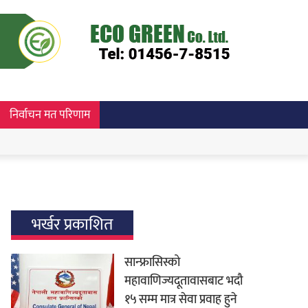
निर्वाचन मत परिणाम
भर्खर प्रकाशित
सान्फ्रासिस्को
महावाणिज्यदूतावासबाट भदौ
१५ सम्म मात्र सेवा प्रवाह हुने