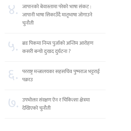
४.
जापानको बेवास्तामा परेको भाषा संकट :
जापानी भाषा सिकाउँदै मातृभाषा जोगाउने
चुनौती
५.
ब्रड पिकमा निम्स पुर्जाको अन्तिम आरोहण
कसरी बन्यो दुःखद दुर्घटना ?
६.
परराष्ट्र मन्त्रालयका सहसचिव पुष्पराज भट्टराई
पक्राउ
७.
उपभोक्ता संरक्षण ऐन र चिकित्सा क्षेत्रमा
देखिएको चुनौती