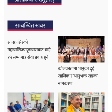
सम्बन्धित खबर
सान्फ्रासिस्को
महावाणिज्यदूतावासबाट भदौ
१५ सम्म मात्र सेवा प्रवाह हुने
कोलकातामा भानुका दुई
सालिक र ‘भानुभक्त सडक’
नामकरण