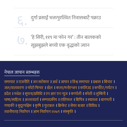
६.
दुर्गा प्रसाईं भक्तपुरस्थित निवासबाटै पक्राउ
७.
‘हे सिरी, ११९ मा फोन गर’ : तीन बालकको
सूझबुझले बच्यो एक वृद्धाको ज्यान
नेपाल जापान स्तम्भहरु
।
।
।
।
।
।
।
।
समाचार
राजनीति
जन सरोकार
अर्थ
जापान
विश्व समाचार
प्रबास
बिचार
।
।
।
।
।
।
जल/वातावरण
फोटो फिचर
खेल
कला/मनोरन्जन
कलिउड
कर्पोरेट/पर्यटन
।
।
।
।
।
।
।
प्रदेश
मधेश
सूचना/प्रविधि
एन आर एन न्युज
कर्णाली
कोशी
लुम्बिनी
।
।
।
।
।
।
।
भाषा/साहित्य
अन्तरवार्ता
सम्पादकीय
राशिफल
बिचित्र
स्वास्थ्य
बागमती
।
।
।
।
।
।
।
गण्डकी
सुदूरपश्चिम
कृषि
फूटबल
क्रिकेट
सेयर बजार
विविध
।
।
।
स्थानीयतह निर्वाचन
आम निर्वाचन २०७९
संस्कृति