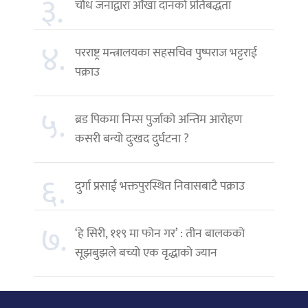
३.
चौध जनाद्वारा आँखा दानको प्रतिबद्धता
४.
परराष्ट्र मन्त्रालयका सहसचिव पुष्पराज भट्टराई
पक्राउ
५.
ब्रड पिकमा निम्स पुर्जाको अन्तिम आरोहण
कसरी बन्यो दुःखद दुर्घटना ?
६.
दुर्गा प्रसाईं भक्तपुरस्थित निवासबाटै पक्राउ
७.
‘हे सिरी, ११९ मा फोन गर’ : तीन बालकको
सूझबुझले बच्यो एक वृद्धाको ज्यान