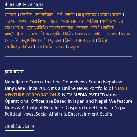
नेपाल जापान स्तम्भहरु
।
।
।
।
।
।
।
।
समाचार
राजनीति
जन सरोकार
अर्थ
जापान
विश्व समाचार
प्रबास
बिचार
।
।
।
।
।
।
जल/वातावरण
फोटो फिचर
खेल
कला/मनोरन्जन
कलिउड
कर्पोरेट/पर्यटन
।
।
।
।
।
।
।
प्रदेश
मधेश
सूचना/प्रविधि
एन आर एन न्युज
कर्णाली
कोशी
लुम्बिनी
।
।
।
।
।
।
।
भाषा/साहित्य
अन्तरवार्ता
सम्पादकीय
बिशेष
राशिफल
बिचित्र
स्वास्थ्य
बागमती
।
।
।
।
।
।
।
।
गण्डकी
सुदूरपश्चिम
कृषि
फूटबल
क्रिकेट
सेयर बजार
विविध
।
।
।
स्थानीयतह निर्वाचन
आम निर्वाचन २०७९
संस्कृति
हाम्रो बारेमा
NepalJapan.Com is the first OnlineNews Site in Nepalese
Language Since 2002. It's a Online News Portfolio of
NEW IT
VENTURE CORPORATION
&
NITV MEDIA PVT LTD
whose
Operational Offices are Based in Japan and Nepal. We feature
News & Activity of Nepalese Diaspora together with Nepal
Political News, Social Affairs & Entertainment Stuffs.
सामाजिक संजाल