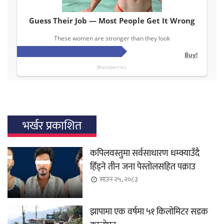
भर्खर प्रकाशित
कपिलवस्तुमा सर्वसाधारण धम्क्याउँदै
हिँड्ने तीन जना पेस्तोलसहित पक्राउ
साउन २५, २०८३
झापामा एक वर्षमा ५१ किलोमिटर सडक