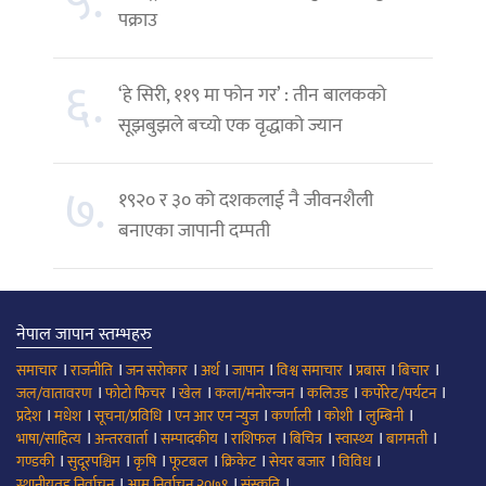
५.
पक्राउ
६.
‘हे सिरी, ११९ मा फोन गर’ : तीन बालकको
सूझबुझले बच्यो एक वृद्धाको ज्यान
७.
१९२० र ३० को दशकलाई नै जीवनशैली
बनाएका जापानी दम्पती
नेपाल जापान स्तम्भहरु
।
।
।
।
।
।
।
।
समाचार
राजनीति
जन सरोकार
अर्थ
जापान
विश्व समाचार
प्रबास
बिचार
।
।
।
।
।
।
जल/वातावरण
फोटो फिचर
खेल
कला/मनोरन्जन
कलिउड
कर्पोरेट/पर्यटन
।
।
।
।
।
।
।
प्रदेश
मधेश
सूचना/प्रविधि
एन आर एन न्युज
कर्णाली
कोशी
लुम्बिनी
।
।
।
।
।
।
।
भाषा/साहित्य
अन्तरवार्ता
सम्पादकीय
राशिफल
बिचित्र
स्वास्थ्य
बागमती
।
।
।
।
।
।
।
गण्डकी
सुदूरपश्चिम
कृषि
फूटबल
क्रिकेट
सेयर बजार
विविध
।
।
।
स्थानीयतह निर्वाचन
आम निर्वाचन २०७९
संस्कृति