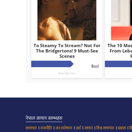
नेपाल जापान स्तम्भहरु
।
।
।
।
।
।
।
समाचार
राजनीति
जन सरोकार
अर्थ
जापान
विश्व समाचार
प्रबास
ब