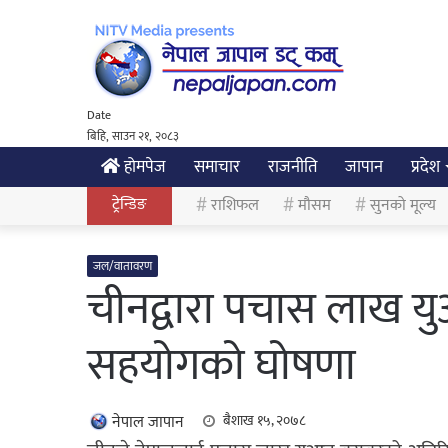
Date
बिहि, साउन २१, २०८३
होमपेज
समाचार
राजनीति
जापान
प्रदेश
ट्रेन्डिङ
राशिफल
मौसम
सुनको मूल्य
जल/वातावरण
चीनद्वारा पचास लाख य
सहयोगको घोषणा
नेपाल जापान
बैशाख १५, २०७८