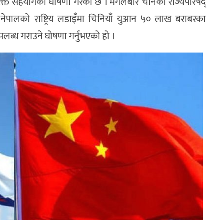
्त सहयोगको घोषणा गरेको छ । मंगलबार चीनको राज्यपरिषद्
ो नेपालको राष्ट्रिय लडाइँमा चिनियाँ युआन ५० लाख बराबरका
लब्ध गराउने घोषणा गर्नुभएको हो ।