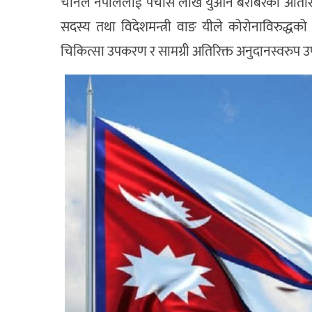
चीनले नेपाललाई पचास लाख युआन बराबरको अतिरिक
सदस्य तथा विदेशमन्त्री वाङ यीले कोरोनाविरुद्धक
चिकित्सा उपकरण र सामग्री अतिरिक्त अनुदानस्वरुप उप