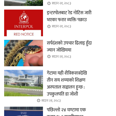
साउन २१, २०८३
इन्टरपोलबाट रेड नोटिस जारी
भएका फरार व्यक्ति पक्राउ
साउन २१, २०८३
सर्पदंशको उपचार ढिलाइ हुँदा
ज्यान जोखिममा
साउन २१, २०८३
गेटामा यही शैत्रिकसत्रदेखि
तीन सय शय्याको शिक्षण
अस्पताल सञ्चालन हुन्छ :
उपकुलपति डा जोशी
साउन २१, २०८३
पछिल्लो २४ घण्टामा एक