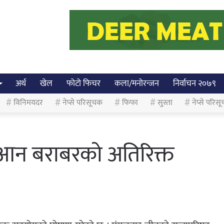
अर्थ
खेल
फोटो फिचर
कला/मनोरन्जन
निर्वाचन २०७९
विनिमयदर
नेप्से परिसूचक
फिफा
सुस्ता
नेप्से परिसू
ुआन बराबरको अतिरिक्त