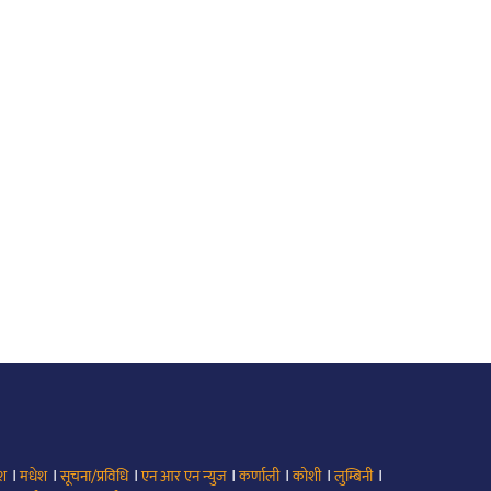
।
।
।
।
।
।
।
ेश
मधेश
सूचना/प्रविधि
एन आर एन न्युज
कर्णाली
कोशी
लुम्बिनी