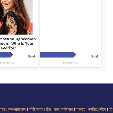
।
।
।
।
।
।
।
िचार
जल/वातावरण
फोटो फिचर
खेल
कला/मनोरन्जन
कलिउड
कर्पोरेट/पर्यटन
प्रद