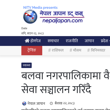
Date
शनि, साउन २३, २०८३
होमपेज
समाचार
राजनीति
जापान
प्रदेश
ट्रेन्डिङ
राशिफल
मौसम
विनिमयदर
स्वास्थ्य
बलवा नगरपालिकामा वै
सेवा सञ्चालन गरिँदै
नेपाल जापान
बैशाख २२, २०८३