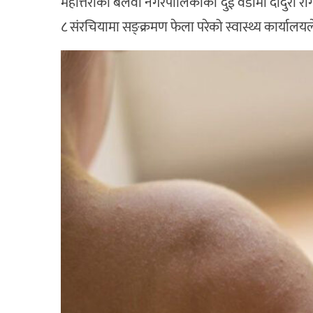
महोत्तरीको बलवा नगरपालिकाको दुई वडामा दादुरा रोगक
८ संरचियामा सङ्क्रमण फेला परेको स्वास्थ्य कार्याल