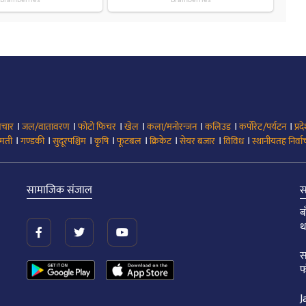
।
।
।
।
।
।
।
िचार
जल/वातावरण
फोटो फिचर
खेल
कला/मनोरन्जन
कलिउड
कर्पोरेट/पर्यटन
प्रद
।
।
।
।
।
।
।
।
मती
गण्डकी
सुदूरपश्चिम
कृषि
फूटबल
क्रिकेट
सेयर बजार
विविध
स्थानीयतह निर्व
सामाजिक संजाल
स
ब
थ
स
फ
J