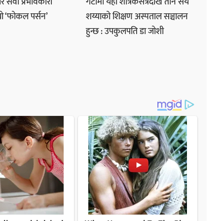
र सेवा प्रभावकारी
गेटामा यही शैत्रिकसत्रदेखि तीन सय
ो ‘फोकल पर्सन’
शय्याको शिक्षण अस्पताल सञ्चालन
हुन्छ : उपकुलपति डा जोशी