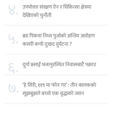
४.
उपभोक्ता संरक्षण ऐन र चिकित्सा क्षेत्रमा
देखिएको चुनौती
५.
ब्रड पिकमा निम्स पुर्जाको अन्तिम आरोहण
कसरी बन्यो दुःखद दुर्घटना ?
६.
दुर्गा प्रसाईं भक्तपुरस्थित निवासबाटै पक्राउ
७.
‘हे सिरी, ११९ मा फोन गर’ : तीन बालकको
सूझबुझले बच्यो एक वृद्धाको ज्यान