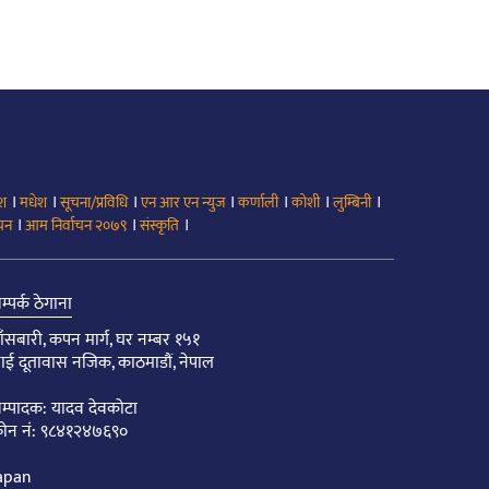
।
।
।
।
।
।
।
ेश
मधेश
सूचना/प्रविधि
एन आर एन न्युज
कर्णाली
कोशी
लुम्बिनी
।
।
।
ाचन
आम निर्वाचन २०७९
संस्कृति
म्पर्क ठेगाना
ाँसबारी, कपन मार्ग, घर नम्बर १५१
ाई दूतावास नजिक, काठमाडौं, नेपाल
म्पादक: यादव देवकोटा
ोन नं: ९८४१२४७६९०
apan