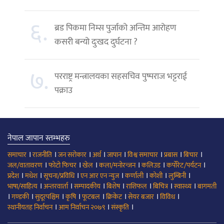
६.
ब्रड पिकमा निम्स पुर्जाको अन्तिम आरोहण
कसरी बन्यो दुःखद दुर्घटना ?
७.
परराष्ट्र मन्त्रालयका सहसचिव पुष्पराज भट्टराई
पक्राउ
नेपाल जापान स्तम्भहरु
।
।
।
।
।
।
।
।
समाचार
राजनीति
जन सरोकार
अर्थ
जापान
विश्व समाचार
प्रबास
बिचार
।
।
।
।
।
।
जल/वातावरण
फोटो फिचर
खेल
कला/मनोरन्जन
कलिउड
कर्पोरेट/पर्यटन
।
।
।
।
।
।
।
प्रदेश
मधेश
सूचना/प्रविधि
एन आर एन न्युज
कर्णाली
कोशी
लुम्बिनी
।
।
।
।
।
।
।
भाषा/साहित्य
अन्तरवार्ता
सम्पादकीय
बिशेष
राशिफल
बिचित्र
स्वास्थ्य
बागमती
।
।
।
।
।
।
।
।
गण्डकी
सुदूरपश्चिम
कृषि
फूटबल
क्रिकेट
सेयर बजार
विविध
।
।
।
स्थानीयतह निर्वाचन
आम निर्वाचन २०७९
संस्कृति