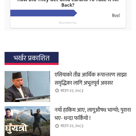
भर्खर प्रकाशित
एसियाको तीव्र आर्थिक रूपान्तरण साझा
समृद्धिका लागि अभूतपूर्व अवसर
साउन २२, २०८३
नयाँ हाकिम आए, लागूऔषध भाग्यो; पुराना
भए- धन्दा फर्कियो !
साउन २२, २०८३