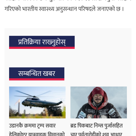
गरिएको भारतीय स्वास्थ्य अनुसन्धान परिषदले जनाएको छ ।
प्रतिक्रिया राख्‍नुहोस्
सम्बन्धित खबर
उडानकै क्रममा ट्रम्प सवार
ब्रड पिकबाट निम्स पुर्जासहित
हेलिकोप्टर यात्रुवाहक विमानको
चार पर्वतारोहीको शव आधार