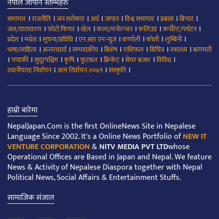
नेपाल जापान स्तम्भहरु
।
।
।
।
।
।
।
।
समाचार
राजनीति
जन सरोकार
अर्थ
जापान
विश्व समाचार
प्रबास
बिचार
।
।
।
।
।
।
जल/वातावरण
फोटो फिचर
खेल
कला/मनोरन्जन
कलिउड
कर्पोरेट/पर्यटन
।
।
।
।
।
।
।
प्रदेश
मधेश
सूचना/प्रविधि
एन आर एन न्युज
कर्णाली
कोशी
लुम्बिनी
।
।
।
।
।
।
।
भाषा/साहित्य
अन्तरवार्ता
सम्पादकीय
बिशेष
राशिफल
बिचित्र
स्वास्थ्य
बागमती
।
।
।
।
।
।
।
।
गण्डकी
सुदूरपश्चिम
कृषि
फूटबल
क्रिकेट
सेयर बजार
विविध
।
।
।
स्थानीयतह निर्वाचन
आम निर्वाचन २०७९
संस्कृति
हाम्रो बारेमा
NepalJapan.Com is the first OnlineNews Site in Nepalese
Language Since 2002. It's a Online News Portfolio of
NEW IT
VENTURE CORPORATION
&
NITV MEDIA PVT LTD
whose
Operational Offices are Based in Japan and Nepal. We feature
News & Activity of Nepalese Diaspora together with Nepal
Political News, Social Affairs & Entertainment Stuffs.
सामाजिक संजाल