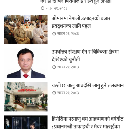
करोडौँ खर्चिने बिरामीलाई राहत हुने अपेक्षा
साउन २१, २०८३
ओमानमा नेपाली उत्पादनको बजार
प्रवद्र्धनका लागि पहल
साउन २१, २०८३
उपभोक्ता संरक्षण ऐन र चिकित्सा क्षेत्रमा
देखिएको चुनौती
साउन २१, २०८३
यस्तो छ चालु आवदेखि लागु हुने तलबमान
साउन २१, २०८३
हिरोसिमा परमाणु बम आक्रमणको वर्षगाँठ
: प्रधानमन्त्री ताकाइची र मेयर मात्सुईका