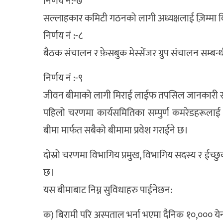
निर्णय नं:-७
सल्लाहकार कमिटी गठनको लागी अध्यक्षलाई ज़िम्मा दि
निर्णय नं :-८
बैठक संचालन र फ़ेसबुक मेस्सेंजर ग्रुप संचालन सम्बन
निर्णय नं :-९
जीवन बीमाको लागी मिराई लाईफ तपसिल जानकारी सहित
पहिलो चरणमा कार्यसमितिका सम्पुर्ण कमरेडहरूलाई ज
बीमा मार्फत सबैको बीमामा प्रवेश गराईने छ।
दोस्रो चरणमा विभागिय प्रमुख, विभागिय सदस्य र ईच्छु
छ।
यस बीमाबाट निम्न सुविधाहरु पाईनेछन:
क) बिरामी परि अस्पताल भर्ना भएमा दैनिक १०,००० येन 