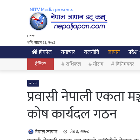
Date
शनि, साउन २३, २०८३
होमपेज
समाचार
राजनीति
जापान
प्रदेश
ट्रेन्डिङ
राशिफल
मौसम
विनिमयदर
जापान
प्रवासी नेपाली एकता मञ्
कोष कार्यदल गठन
नेपाल जापान
जेष्ठ ३, २०७८