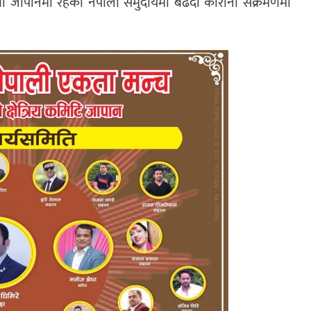
तथा जापानमा रहेका नेपाली समुदायमा बढदो कारोना संक्रमणमा