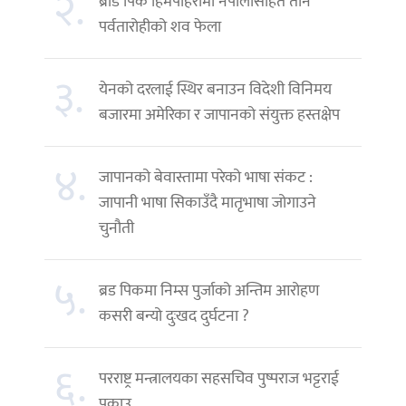
२.
ब्रोड पिक हिमपहिरोमा नेपालीसहित तीन
पर्वतारोहीको शव फेला
३.
येनको दरलाई स्थिर बनाउन विदेशी विनिमय
बजारमा अमेरिका र जापानको संयुक्त हस्तक्षेप
४.
जापानको बेवास्तामा परेको भाषा संकट :
जापानी भाषा सिकाउँदै मातृभाषा जोगाउने
चुनौती
५.
ब्रड पिकमा निम्स पुर्जाको अन्तिम आरोहण
कसरी बन्यो दुःखद दुर्घटना ?
६.
परराष्ट्र मन्त्रालयका सहसचिव पुष्पराज भट्टराई
पक्राउ