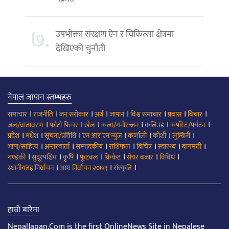
७.
उपभोक्ता संरक्षण ऐन र चिकित्सा क्षेत्रमा
देखिएको चुनौती
नेपाल जापान स्तम्भहरु
।
।
।
।
।
।
।
।
समाचार
राजनीति
जन सरोकार
अर्थ
जापान
विश्व समाचार
प्रबास
बिचार
।
।
।
।
।
।
जल/वातावरण
फोटो फिचर
खेल
कला/मनोरन्जन
कलिउड
कर्पोरेट/पर्यटन
।
।
।
।
।
।
।
प्रदेश
मधेश
सूचना/प्रविधि
एन आर एन न्युज
कर्णाली
कोशी
लुम्बिनी
।
।
।
।
।
।
।
भाषा/साहित्य
अन्तरवार्ता
सम्पादकीय
राशिफल
बिचित्र
स्वास्थ्य
बागमती
।
।
।
।
।
।
।
गण्डकी
सुदूरपश्चिम
कृषि
फूटबल
क्रिकेट
सेयर बजार
विविध
।
।
।
स्थानीयतह निर्वाचन
आम निर्वाचन २०७९
संस्कृति
हाम्रो बारेमा
NepalJapan.Com is the first OnlineNews Site in Nepalese