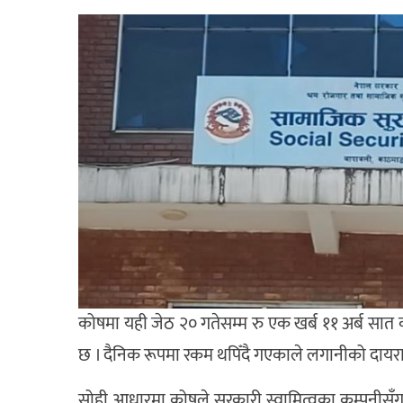
कोषमा यही जेठ २० गतेसम्म रु एक खर्ब ११ अर्ब स
छ । दैनिक रूपमा रकम थपिँदै गएकाले लगानीको दायरा विस्
सोही आधारमा कोषले सरकारी स्वामित्वका कम्पनीसँ