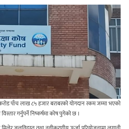
ात करोड पाँच लाख ८५ हजार बराबरको योगदान रकम जम्मा भएको
तार गर्नुपर्ने निष्कर्षमा कोष पुगेको छ ।
ग मिलेर जलविद्य्त् तथा नवीकरणीय ऊर्जा परियोजनामा लगानी