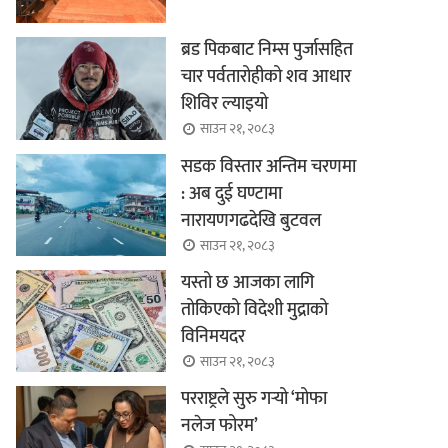
ब्रड पिकबाट निम्स पुर्जासहित
चार पर्वतारोहीको शव आधार
शिविर ल्याइयो
साउन २१, २०८३
सडक विस्तार अन्तिम चरणमा
: अब दुई घण्टामा
नारायणगढदेखि बुटवल
साउन २१, २०८३
यस्तो छ आजका लागि
तोकिएको विदेशी मुद्राको
विनिमयदर
साउन २१, २०८३
परराष्ट्रले सुरु गर्‍यो ‘मोफा
नलेज फोरम’