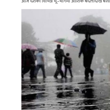
आज देशका विभिन्न भू–भागमा आंशिक बदलीदेखि बर्सा