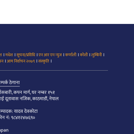
।
।
।
।
।
।
।
ेश
मधेश
सूचना/प्रविधि
एन आर एन न्युज
कर्णाली
कोशी
लुम्बिनी
।
।
।
ाचन
आम निर्वाचन २०७९
संस्कृति
म्पर्क ठेगाना
ाँसबारी, कपन मार्ग, घर नम्बर १५१
ाई दूतावास नजिक, काठमाडौं, नेपाल
म्पादक: यादव देवकोटा
ोन नं: ९८४१२४७६९०
apan