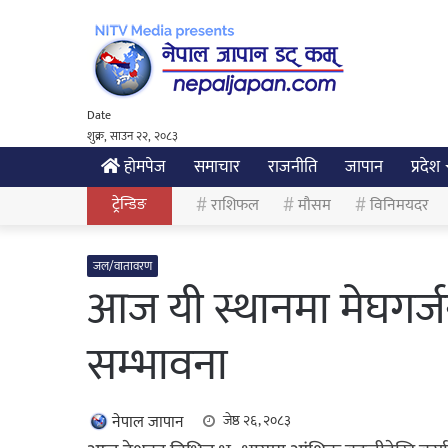
Date
शुक्र, साउन २२, २०८३
होमपेज
समाचार
राजनीति
जापान
प्रदेश
ट्रेन्डिङ
राशिफल
मौसम
विनिमयदर
जल/वातावरण
आज यी स्थानमा मेघगर्ज
सम्भावना
नेपाल जापान
जेष्ठ २६, २०८३