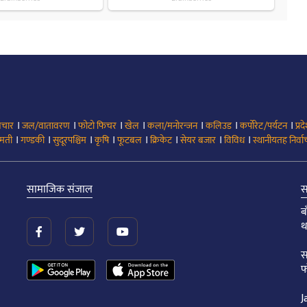
।
।
।
।
।
।
।
िचार
जल/वातावरण
फोटो फिचर
खेल
कला/मनोरन्जन
कलिउड
कर्पोरेट/पर्यटन
प्रद
।
।
।
।
।
।
।
।
मती
गण्डकी
सुदूरपश्चिम
कृषि
फूटबल
क्रिकेट
सेयर बजार
विविध
स्थानीयतह निर्व
सामाजिक संजाल
स
ब
थ
स
फ
J