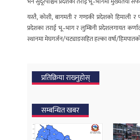
भने सुदूरपश्चिम प्रदेशको तराई भू–भागमा मुख्यतया सफ
यस्तै, कोशी, बागमती र गण्डकी प्रदेशको हिमाली र
प्रदेशका तराई भू–भाग र लुम्बिनी प्रदेशलगायत कर्ण
स्थानमा मेघगर्जन/चट्याङसहित हल्का वर्षा/हिमपात
प्रतिक्रिया राख्‍नुहोस्
सम्बन्धित खबर