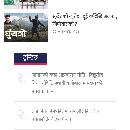
सुर्खेतको न्युरोड : दुई वर्षदेखि अलपत्र,
जिम्मेवार को ?
साउन २१, २०८३
ट्रेन्डिङ
१.
जापानको कडा आप्रवासन नीति : विद्युतीय
निगरानीदेखि स्थायी बसोबास मापदण्डको
पुनरावलोकन
२.
ब्रोड पिक हिमपहिरोमा नेपालीसहित तीन
पर्वतारोहीको शव फेला