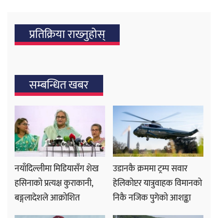
प्रतिक्रिया राख्‍नुहोस्
सम्बन्धित खबर
नयाँदिल्लीमा मिडियासँग शेख
उडानकै क्रममा ट्रम्प सवार
हसिनाको प्रत्यक्ष कुराकानी,
हेलिकोप्टर यात्रुवाहक विमानको
बङ्गलादेशले आक्रोशित
निकै नजिक पुगेको आशङ्का