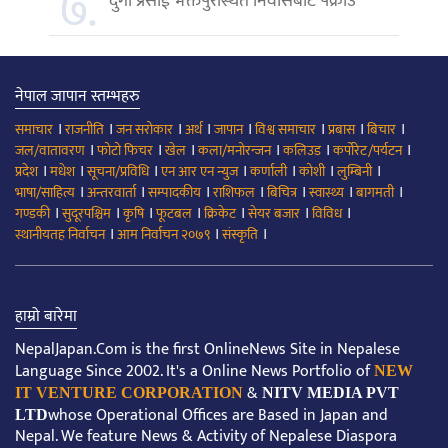
७.
दुर्गा प्रसाईं भक्तपुरस्थित निवासबाटै पक्राउ
नेपाल जापान स्तम्भहरु
।
।
।
।
।
।
।
।
समाचार
राजनीति
जन सरोकार
अर्थ
जापान
विश्व समाचार
प्रबास
बिचार
।
।
।
।
।
।
जल/वातावरण
फोटो फिचर
खेल
कला/मनोरन्जन
कलिउड
कर्पोरेट/पर्यटन
।
।
।
।
।
।
।
प्रदेश
मधेश
सूचना/प्रविधि
एन आर एन न्युज
कर्णाली
कोशी
लुम्बिनी
।
।
।
।
।
।
।
भाषा/साहित्य
अन्तरवार्ता
सम्पादकीय
राशिफल
बिचित्र
स्वास्थ्य
बागमती
।
।
।
।
।
।
।
गण्डकी
सुदूरपश्चिम
कृषि
फूटबल
क्रिकेट
सेयर बजार
विविध
।
।
।
स्थानीयतह निर्वाचन
आम निर्वाचन २०७९
संस्कृति
हाम्रो बारेमा
NepalJapan.Com is the first OnlineNews Site in Nepalese
Language Since 2002. It's a Online News Portfolio of
NEW
&
IT VENTURE CORPORATION
NITV MEDIA PVT
whose Operational Offices are Based in Japan and
LTD
Nepal. We feature News & Activity of Nepalese Diaspora