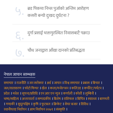
५.
ब्रड पिकमा निम्स पुर्जाको अन्तिम आरोहण
कसरी बन्यो दुःखद दुर्घटना ?
६.
दुर्गा प्रसाईं भक्तपुरस्थित निवासबाटै पक्राउ
७.
चौध जनाद्वारा आँखा दानको प्रतिबद्धता
नेपाल जापान स्तम्भहरु
।
।
।
।
।
।
।
।
समाचार
राजनीति
जन सरोकार
अर्थ
जापान
विश्व समाचार
प्रबास
बिचार
।
।
।
।
।
।
जल/वातावरण
फोटो फिचर
खेल
कला/मनोरन्जन
कलिउड
कर्पोरेट/पर्यटन
।
।
।
।
।
।
।
प्रदेश
मधेश
सूचना/प्रविधि
एन आर एन न्युज
कर्णाली
कोशी
लुम्बिनी
।
।
।
।
।
।
।
भाषा/साहित्य
अन्तरवार्ता
सम्पादकीय
बिशेष
राशिफल
बिचित्र
स्वास्थ्य
बागमती
।
।
।
।
।
।
।
।
गण्डकी
सुदूरपश्चिम
कृषि
फूटबल
क्रिकेट
सेयर बजार
विविध
।
।
।
स्थानीयतह निर्वाचन
आम निर्वाचन २०७९
संस्कृति