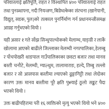
परिवारलाई क्षतिपूर्ति, राहत र विस्थापित ४०० परिवारलाई राहत
तथा पुनस्र्थापना, नदी नियन्त्रण, बिग्रेभत्केका संरचना (खानेपानी,
विद्युत्, सडक, पुल)को तत्काल पुनर्निर्माण गर्न प्रधानमन्त्रीसमक्ष
आग्रह गर्नुभएको थियो ।
यही असार १ गते साँझ सिन्धुपाल्चोकको मेलाम्च, याङ्ग्री र लार्के
खोलामा आएको बाढीले जिल्लाका मेलम्ची नगरपालिका, हेलम्बु
र पाँचपोखरी थाङपाल गाउँपालिकाका छवटा बजार तथा मानव
बस्ती चनौटे, मेलम्ची, ग्याल्थुम, तालामाराङ, हल्दे, तिम्बु तल्लो
बजार र सो आसपास बस्तीमा ल्याएको ढुङ्गागिट्टी तथा लेदोका
कारण उक्त मानव बस्तीमा पूरै क्षति पु¥याई ठूलो सङ्कट पैदा
भएको थियो ।
उक्त बाढीपहिरामा परी १६ व्यक्तिको मृत्यु भएको थियो भने ४००