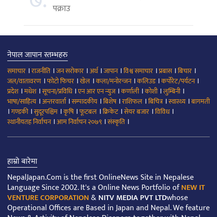
७.
पक्राउ
नेपाल जापान स्तम्भहरु
।
।
।
।
।
।
।
।
समाचार
राजनीति
जन सरोकार
अर्थ
जापान
विश्व समाचार
प्रबास
बिचार
।
।
।
।
।
।
जल/वातावरण
फोटो फिचर
खेल
कला/मनोरन्जन
कलिउड
कर्पोरेट/पर्यटन
।
।
।
।
।
।
।
प्रदेश
मधेश
सूचना/प्रविधि
एन आर एन न्युज
कर्णाली
कोशी
लुम्बिनी
।
।
।
।
।
।
।
भाषा/साहित्य
अन्तरवार्ता
सम्पादकीय
बिशेष
राशिफल
बिचित्र
स्वास्थ्य
बागमती
।
।
।
।
।
।
।
।
गण्डकी
सुदूरपश्चिम
कृषि
फूटबल
क्रिकेट
सेयर बजार
विविध
।
।
।
स्थानीयतह निर्वाचन
आम निर्वाचन २०७९
संस्कृति
हाम्रो बारेमा
NepalJapan.Com is the first OnlineNews Site in Nepalese
Language Since 2002. It's a Online News Portfolio of
NEW IT
VENTURE CORPORATION
&
NITV MEDIA PVT LTD
whose
Operational Offices are Based in Japan and Nepal. We feature