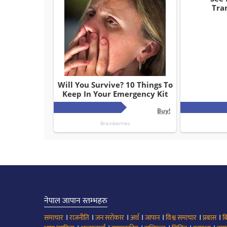
नेपाल जापान स्तम्भहरु
।
।
।
।
।
।
।
समाचार
राजनीति
जन सरोकार
अर्थ
जापान
विश्व समाचार
प्रबास
ब