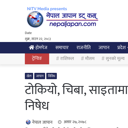
Date
शुक्र, साउन २२, २०८३
होमपेज
समाचार
राजनीति
जापान
प्रदेश
ट्रेन्डिङ
राशिफल
मौसम
सुनको मूल्य
खेल
जापान
विविध
टोकियो, चिबा, साइताम
निषेध
नेपाल जापान
असार २७, २०७८