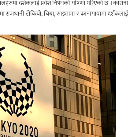
लहरुमा दर्शकलाई प्रवेश निषेधको घोषणा गरिएको छ । कोरोना
ा राजधानी टोकियो, चिबा, साइतामा र कानागावामा दर्शकलाई