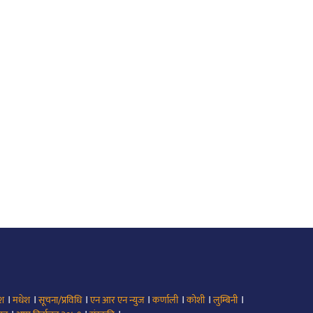
।
।
।
।
।
।
।
ेश
मधेश
सूचना/प्रविधि
एन आर एन न्युज
कर्णाली
कोशी
लुम्बिनी