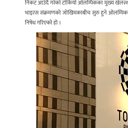
निकट आउँदै गरेको टोकियो ओलम्पिकका मुख्य खेलस्थ
भाइरस संक्रमणको जोखिमकाबीच सुरु हुने ओलम्पिकम
निषेध गरिएको हो ।