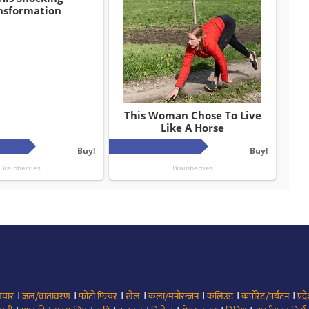
।
।
।
।
।
।
।
िचार
जल/वातावरण
फोटो फिचर
खेल
कला/मनोरन्जन
कलिउड
कर्पोरेट/पर्यटन
प्रद