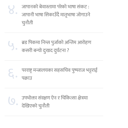
४.
जापानको बेवास्तामा परेको भाषा संकट :
जापानी भाषा सिकाउँदै मातृभाषा जोगाउने
चुनौती
५.
ब्रड पिकमा निम्स पुर्जाको अन्तिम आरोहण
कसरी बन्यो दुःखद दुर्घटना ?
६.
परराष्ट्र मन्त्रालयका सहसचिव पुष्पराज भट्टराई
पक्राउ
७.
उपभोक्ता संरक्षण ऐन र चिकित्सा क्षेत्रमा
देखिएको चुनौती