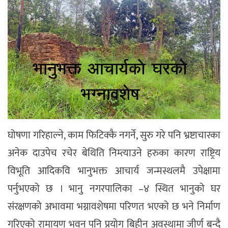
घोषणा गरिहाल्ने, काम फिटिक्कै नगर्ने, सुरु गरे पनि भ्रष्टाचारका
अनेक दाउपेच रचेर बेथिति निम्त्याउने हरुका कारण राष्ट्रिय
विभूति आदिकवि भानुभक्त आचार्य जन्मस्थलमै उपेक्षामा
पर्नुभएको छ । भानु नगरपालिका –४ स्थित भानुको घर
संरक्षणको अभावमा भग्नावशेषमा परिणत भएको छ भने निर्माण
गरिएको रामायण भवन पनि प्रयोग बिहीन अवस्थामा जीर्ण बन्दै