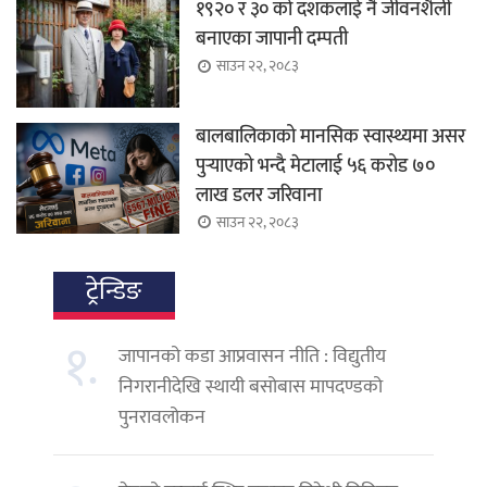
१९२० र ३० को दशकलाई नै जीवनशैली
बनाएका जापानी दम्पती
साउन २२, २०८३
बालबालिकाको मानसिक स्वास्थ्यमा असर
पुर्‍याएको भन्दै मेटालाई ५६ करोड ७०
लाख डलर जरिवाना
साउन २२, २०८३
ट्रेन्डिङ
१.
जापानको कडा आप्रवासन नीति : विद्युतीय
निगरानीदेखि स्थायी बसोबास मापदण्डको
पुनरावलोकन