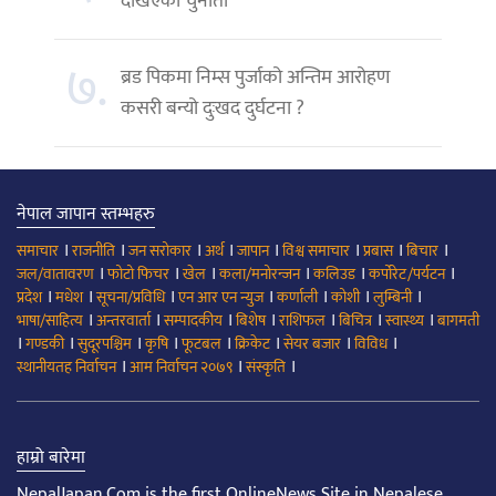
देखिएको चुनौती
७.
ब्रड पिकमा निम्स पुर्जाको अन्तिम आरोहण
कसरी बन्यो दुःखद दुर्घटना ?
नेपाल जापान स्तम्भहरु
।
।
।
।
।
।
।
।
समाचार
राजनीति
जन सरोकार
अर्थ
जापान
विश्व समाचार
प्रबास
बिचार
।
।
।
।
।
।
जल/वातावरण
फोटो फिचर
खेल
कला/मनोरन्जन
कलिउड
कर्पोरेट/पर्यटन
।
।
।
।
।
।
।
प्रदेश
मधेश
सूचना/प्रविधि
एन आर एन न्युज
कर्णाली
कोशी
लुम्बिनी
।
।
।
।
।
।
।
भाषा/साहित्य
अन्तरवार्ता
सम्पादकीय
बिशेष
राशिफल
बिचित्र
स्वास्थ्य
बागमती
।
।
।
।
।
।
।
।
गण्डकी
सुदूरपश्चिम
कृषि
फूटबल
क्रिकेट
सेयर बजार
विविध
।
।
।
स्थानीयतह निर्वाचन
आम निर्वाचन २०७९
संस्कृति
हाम्रो बारेमा
NepalJapan.Com is the first OnlineNews Site in Nepalese