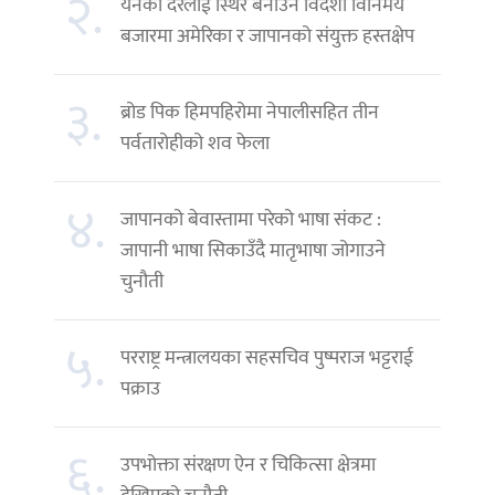
२.
येनको दरलाई स्थिर बनाउन विदेशी विनिमय
बजारमा अमेरिका र जापानको संयुक्त हस्तक्षेप
३.
ब्रोड पिक हिमपहिरोमा नेपालीसहित तीन
पर्वतारोहीको शव फेला
४.
जापानको बेवास्तामा परेको भाषा संकट :
जापानी भाषा सिकाउँदै मातृभाषा जोगाउने
चुनौती
५.
परराष्ट्र मन्त्रालयका सहसचिव पुष्पराज भट्टराई
पक्राउ
६.
उपभोक्ता संरक्षण ऐन र चिकित्सा क्षेत्रमा