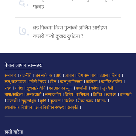
६.
पक्राउ
७.
ब्रड पिकमा निम्स पुर्जाको अन्तिम आरोहण
कसरी बन्यो दुःखद दुर्घटना ?
नेपाल जापान स्तम्भहरु
।
।
।
।
।
।
।
।
समाचार
राजनीति
जन सरोकार
अर्थ
जापान
विश्व समाचार
प्रबास
बिचार
।
।
।
।
।
।
जल/वातावरण
फोटो फिचर
खेल
कला/मनोरन्जन
कलिउड
कर्पोरेट/पर्यटन
।
।
।
।
।
।
।
प्रदेश
मधेश
सूचना/प्रविधि
एन आर एन न्युज
कर्णाली
कोशी
लुम्बिनी
।
।
।
।
।
।
।
भाषा/साहित्य
अन्तरवार्ता
सम्पादकीय
बिशेष
राशिफल
बिचित्र
स्वास्थ्य
बागमती
।
।
।
।
।
।
।
।
गण्डकी
सुदूरपश्चिम
कृषि
फूटबल
क्रिकेट
सेयर बजार
विविध
।
।
।
स्थानीयतह निर्वाचन
आम निर्वाचन २०७९
संस्कृति
हाम्रो बारेमा