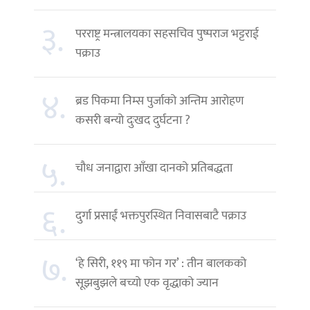
३.
परराष्ट्र मन्त्रालयका सहसचिव पुष्पराज भट्टराई
पक्राउ
४.
ब्रड पिकमा निम्स पुर्जाको अन्तिम आरोहण
कसरी बन्यो दुःखद दुर्घटना ?
५.
चौध जनाद्वारा आँखा दानको प्रतिबद्धता
६.
दुर्गा प्रसाईं भक्तपुरस्थित निवासबाटै पक्राउ
७.
‘हे सिरी, ११९ मा फोन गर’ : तीन बालकको
सूझबुझले बच्यो एक वृद्धाको ज्यान