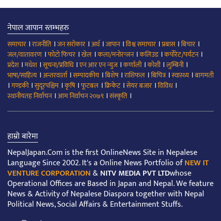
नेपाल जापान स्तम्भहरु
।
।
।
।
।
।
।
।
समाचार
राजनीति
जन सरोकार
अर्थ
जापान
विश्व समाचार
प्रबास
बिचार
।
।
।
।
।
।
जल/वातावरण
फोटो फिचर
खेल
कला/मनोरन्जन
कलिउड
कर्पोरेट/पर्यटन
।
।
।
।
।
।
।
प्रदेश
मधेश
सूचना/प्रविधि
एन आर एन न्युज
कर्णाली
कोशी
लुम्बिनी
।
।
।
।
।
।
।
भाषा/साहित्य
अन्तरवार्ता
सम्पादकीय
बिशेष
राशिफल
बिचित्र
स्वास्थ्य
बागमती
।
।
।
।
।
।
।
।
गण्डकी
सुदूरपश्चिम
कृषि
फूटबल
क्रिकेट
सेयर बजार
विविध
।
।
।
स्थानीयतह निर्वाचन
आम निर्वाचन २०७९
संस्कृति
हाम्रो बारेमा
NepalJapan.Com is the first OnlineNews Site in Nepalese
Language Since 2002. It's a Online News Portfolio of
NEW IT
VENTURE CORPORATION
&
NITV MEDIA PVT LTD
whose
Operational Offices are Based in Japan and Nepal. We feature
News & Activity of Nepalese Diaspora together with Nepal
Political News, Social Affairs & Entertainment Stuffs.