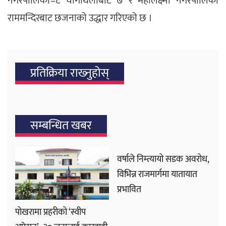
नगरपालिका–८ चागाथलीबाट ७ र महालक्ष्मी नगरपालिका
राममन्दिरबाट छजनाको उद्धार गरिएको छ ।
प्रतिक्रिया राख्‍नुहोस्
सम्बन्धित खबर
वर्षाले निम्त्यायो सडक अवरोध,
विभिन्न राजमार्गमा यातायात
प्रभावित
पोखरामा प्रहरीको ‘स्वीप