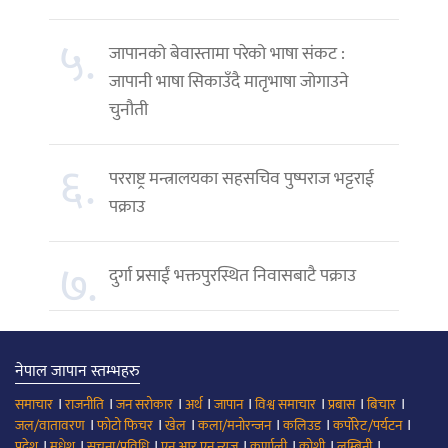
५.
जापानको बेवास्तामा परेको भाषा संकट :
जापानी भाषा सिकाउँदै मातृभाषा जोगाउने
चुनौती
६.
परराष्ट्र मन्त्रालयका सहसचिव पुष्पराज भट्टराई
पक्राउ
७.
दुर्गा प्रसाईं भक्तपुरस्थित निवासबाटै पक्राउ
नेपाल जापान स्तम्भहरु
।
।
।
।
।
।
।
।
समाचार
राजनीति
जन सरोकार
अर्थ
जापान
विश्व समाचार
प्रबास
बिचार
।
।
।
।
।
।
जल/वातावरण
फोटो फिचर
खेल
कला/मनोरन्जन
कलिउड
कर्पोरेट/पर्यटन
।
।
।
।
।
।
।
प्रदेश
मधेश
सूचना/प्रविधि
एन आर एन न्युज
कर्णाली
कोशी
लुम्बिनी