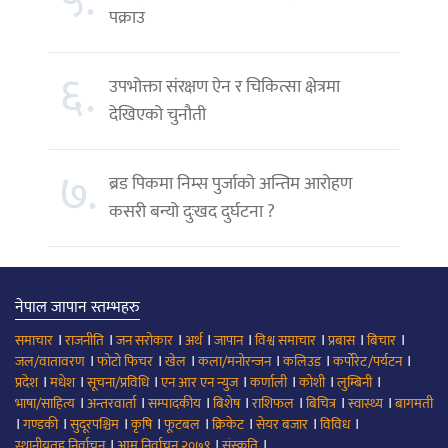
५.
पक्राउ
६.
उपभोक्ता संरक्षण ऐन र चिकित्सा क्षेत्रमा
देखिएको चुनौती
७.
ब्रड पिकमा निम्स पुर्जाको अन्तिम आरोहण
कसरी बन्यो दुःखद दुर्घटना ?
नेपाल जापान स्तम्भहरु
।
।
।
।
।
।
।
।
समाचार
राजनीति
जन सरोकार
अर्थ
जापान
विश्व समाचार
प्रबास
बिचार
।
।
।
।
।
।
जल/वातावरण
फोटो फिचर
खेल
कला/मनोरन्जन
कलिउड
कर्पोरेट/पर्यटन
।
।
।
।
।
।
।
प्रदेश
मधेश
सूचना/प्रविधि
एन आर एन न्युज
कर्णाली
कोशी
लुम्बिनी
।
।
।
।
।
।
।
भाषा/साहित्य
अन्तरवार्ता
सम्पादकीय
बिशेष
राशिफल
बिचित्र
स्वास्थ्य
बागमती
।
।
।
।
।
।
।
।
गण्डकी
सुदूरपश्चिम
कृषि
फूटबल
क्रिकेट
सेयर बजार
विविध
।
।
।
स्थानीयतह निर्वाचन
आम निर्वाचन २०७९
संस्कृति