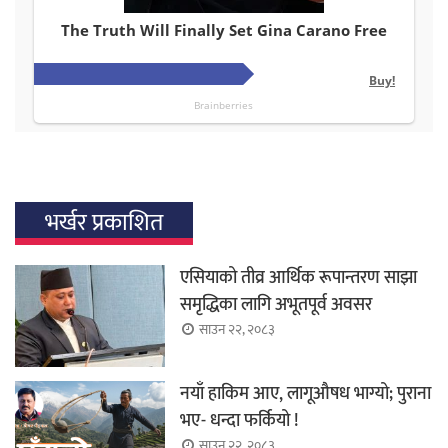
भर्खर प्रकाशित
एसियाको तीव्र आर्थिक रूपान्तरण साझा
समृद्धिका लागि अभूतपूर्व अवसर
साउन २२, २०८३
नयाँ हाकिम आए, लागूऔषध भाग्यो; पुराना
भए- धन्दा फर्कियो !
साउन २२, २०८३