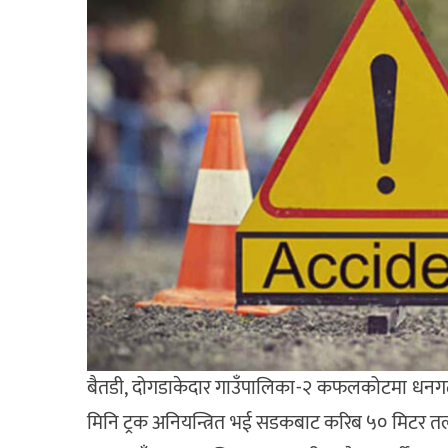
बैतडी, दोगडाकेदार गाउँपालिका-२ कफलकोटमा धनगढीब
मिनि ट्रक अनियन्त्रित भई सडकबाट करिब ५० मिटर तल ख