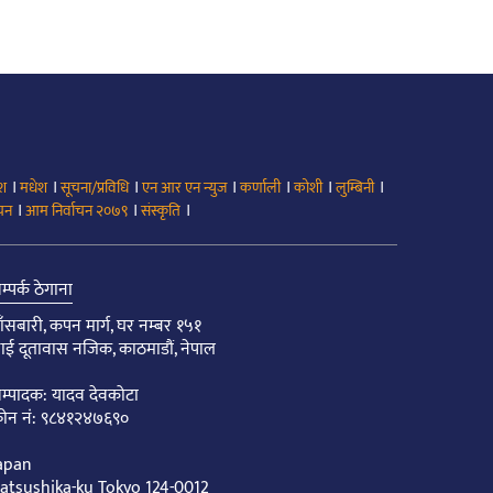
।
।
।
।
।
।
।
ेश
मधेश
सूचना/प्रविधि
एन आर एन न्युज
कर्णाली
कोशी
लुम्बिनी
।
।
।
ाचन
आम निर्वाचन २०७९
संस्कृति
म्पर्क ठेगाना
ाँसबारी, कपन मार्ग, घर नम्बर १५१
ाई दूतावास नजिक, काठमाडौं, नेपाल
म्पादक: यादव देवकोटा
ोन नं: ९८४१२४७६९०
apan
atsushika-ku Tokyo 124-0012