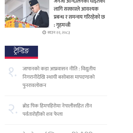
जेनजी आन्दोलनका घाइतेको
लागि सरकारले आवश्यक
प्रबन्ध र समन्वय गरिरहेको छ
: गृहमन्त्री
साउन २२, २०८३
ट्रेन्डिङ
१.
जापानको कडा आप्रवासन नीति : विद्युतीय
निगरानीदेखि स्थायी बसोबास मापदण्डको
पुनरावलोकन
२.
ब्रोड पिक हिमपहिरोमा नेपालीसहित तीन
पर्वतारोहीको शव फेला