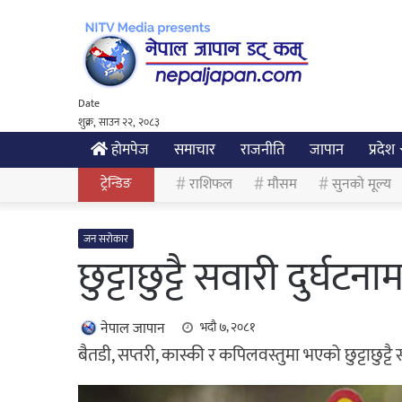
Date
शुक्र, साउन २२, २०८३
होमपेज
समाचार
राजनीति
जापान
प्रदेश
ट्रेन्डिङ
राशिफल
मौसम
सुनको मूल्य
जन सरोकार
छुट्टाछुट्टै सवारी दुर्घटन
नेपाल जापान
भदौ ७, २०८१
बैतडी, सप्तरी, कास्की र कपिलवस्तुमा भएको छुट्टाछुट्ट