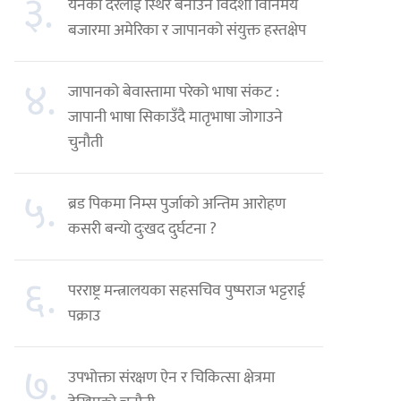
३.
येनको दरलाई स्थिर बनाउन विदेशी विनिमय
बजारमा अमेरिका र जापानको संयुक्त हस्तक्षेप
४.
जापानको बेवास्तामा परेको भाषा संकट :
जापानी भाषा सिकाउँदै मातृभाषा जोगाउने
चुनौती
५.
ब्रड पिकमा निम्स पुर्जाको अन्तिम आरोहण
कसरी बन्यो दुःखद दुर्घटना ?
६.
परराष्ट्र मन्त्रालयका सहसचिव पुष्पराज भट्टराई
पक्राउ
७.
उपभोक्ता संरक्षण ऐन र चिकित्सा क्षेत्रमा