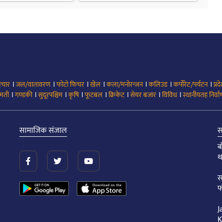
।
।
।
।
।
।
।
िचार
जल/वातावरण
फोटो फिचर
खेल
कला/मनोरन्जन
कलिउड
कर्पोरेट/पर्यटन
प्रद
।
।
।
।
।
।
।
।
मती
गण्डकी
सुदूरपश्चिम
कृषि
फूटबल
क्रिकेट
सेयर बजार
विविध
स्थानीयतह निर्व
सामाजिक संजाल
स
ब
थ
स
फ
J
K