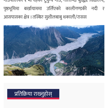
गाउँपालिका १ मा रहेको टुकुचे गाउँ, नालान्दा बुद्धिष्ट विद्यालय,
पृष्ठभूमिमा बर्खायाममा उर्लिएको कालीगण्डकी नदी र
आसपासका क्षेत्र । तस्बिरः सुशीलबाबु थकाली/रासस
प्रतिक्रिया राख्‍नुहोस्