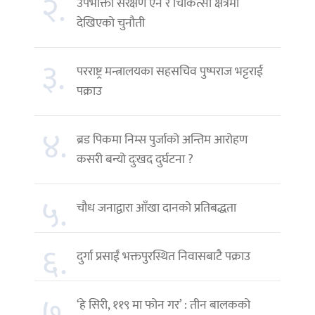
२.
उपभोक्ता संरक्षण ऐन र चिकित्सा क्षेत्रमा
देखिएको चुनौती
३.
परराष्ट्र मन्त्रालयका सहसचिव पुष्पराज भट्टराई
पक्राउ
४.
ब्रड पिकमा निम्स पुर्जाको अन्तिम आरोहण
कसरी बन्यो दुःखद दुर्घटना ?
५.
चौध जनाद्वारा आँखा दानको प्रतिबद्धता
६.
दुर्गा प्रसाईं भक्तपुरस्थित निवासबाटै पक्राउ
७.
‘हे सिरी, ११९ मा फोन गर’ : तीन बालकको