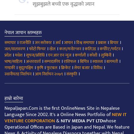
सूझबुझले बच्यो एक वृद्धाको ज्यान
नेपाल जापान स्तम्भहरु
।
।
।
।
।
।
।
।
समाचार
राजनीति
जन सरोकार
अर्थ
जापान
विश्व समाचार
प्रबास
बिचार
।
।
।
।
।
।
जल/वातावरण
फोटो फिचर
खेल
कला/मनोरन्जन
कलिउड
कर्पोरेट/पर्यटन
।
।
।
।
।
।
।
प्रदेश
मधेश
सूचना/प्रविधि
एन आर एन न्युज
कर्णाली
कोशी
लुम्बिनी
।
।
।
।
।
।
।
भाषा/साहित्य
अन्तरवार्ता
सम्पादकीय
राशिफल
बिचित्र
स्वास्थ्य
बागमती
।
।
।
।
।
।
।
गण्डकी
सुदूरपश्चिम
कृषि
फूटबल
क्रिकेट
सेयर बजार
विविध
।
।
।
स्थानीयतह निर्वाचन
आम निर्वाचन २०७९
संस्कृति
हाम्रो बारेमा
NepalJapan.Com is the first OnlineNews Site in Nepalese
Language Since 2002. It's a Online News Portfolio of
NEW IT
VENTURE CORPORATION
&
NITV MEDIA PVT LTD
whose
Operational Offices are Based in Japan and Nepal. We feature
News & Activity of Nepalese Diaspora together with Nepal