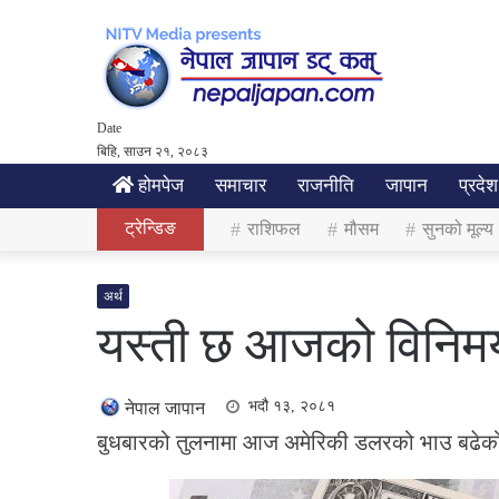
Date
बिहि, साउन २१, २०८३
होमपेज
समाचार
राजनीति
जापान
प्रदेश
ट्रेन्डिङ
राशिफल
मौसम
सुनको मूल्य
अर्थ
यस्ती छ आजको विनिम
भदौ १३, २०८१
नेपाल जापान
बुधबारको तुलनामा आज अमेरिकी डलरको भाउ बढेको