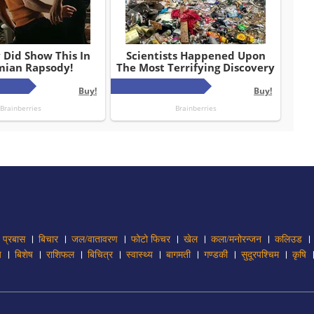
।
।
।
।
।
।
।
प्रबास
बिचार
जल/वातावरण
फोटो फिचर
खेल
कला/मनोरन्जन
कलिउड
।
।
।
।
।
।
।
।
य
बिशेष
राशिफल
बिचित्र
स्वास्थ्य
बागमती
गण्डकी
सुदूरपश्चिम
कृषि