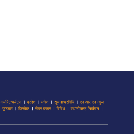
।
।
।
।
।
कर्पोरेट/पर्यटन
प्रदेश
मधेश
सूचना/प्रविधि
एन आर एन न्युज
।
।
।
।
।
।
फूटबल
क्रिकेट
सेयर बजार
विविध
स्थानीयतह निर्वाचन