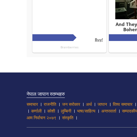
नेपाल जापान स्तम्भहरु
।
।
।
।
।
समाचार
राजनीति
जन सरोकार
अर्थ
जापान
विश्व समाचार
।
।
।
।
।
।
कर्णाली
कोशी
लुम्बिनी
भाषा/साहित्य
अन्तरवार्ता
सम्पादकी
।
।
आम निर्वाचन २०७९
संस्कृति