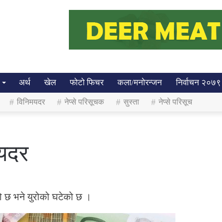
अर्थ
खेल
फोटो फिचर
कला/मनोरन्जन
निर्वाचन २०७९
विनिमयदर
नेप्से परिसूचक
सुस्ता
नेप्से परिसूच
यदर
 छ भने युरोको घटेको छ ।