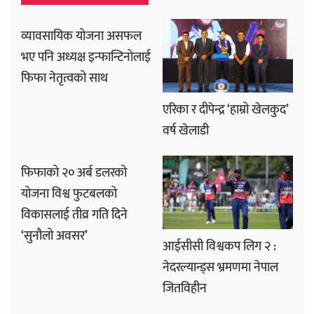
व्यावसायिक योजना असफल
भए पनि अध्यक्ष इन्फान्टिनोलाई
फिफा नेतृत्वको साथ
एरिका र दीपेन्द्र ‘हाम्रो खेलकुद’
वर्ष खेलाडी
फिफाको २० अर्ब डलरको
योजना विश्व फुटबलको
विकासलाई तीव्र गति दिने
‘सुनौलो अवसर’
आईसीसी विश्वकप लिग २ :
नेदरल्यान्ड्स भ्रमणमा नेपाल
जितविहीन