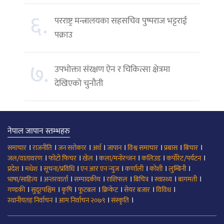
६.
परराष्ट्र मन्त्रालयका सहसचिव पुष्पराज भट्टराई
पक्राउ
७.
उपभोक्ता संरक्षण ऐन र चिकित्सा क्षेत्रमा
देखिएको चुनौती
नेपाल जापान स्तम्भहरु
।
।
।
।
।
।
।
।
समाचार
राजनीति
जन सरोकार
अर्थ
जापान
विश्व समाचार
प्रबास
बिचार
।
।
।
।
।
।
जल/वातावरण
फोटो फिचर
खेल
कला/मनोरन्जन
कलिउड
कर्पोरेट/पर्यटन
।
।
।
।
।
।
।
प्रदेश
मधेश
सूचना/प्रविधि
एन आर एन न्युज
कर्णाली
कोशी
लुम्बिनी
।
।
।
।
।
।
।
भाषा/साहित्य
अन्तरवार्ता
सम्पादकीय
राशिफल
बिचित्र
स्वास्थ्य
बागमती
।
।
।
।
।
।
।
गण्डकी
सुदूरपश्चिम
कृषि
फूटबल
क्रिकेट
सेयर बजार
विविध
।
।
।
स्थानीयतह निर्वाचन
आम निर्वाचन २०७९
संस्कृति