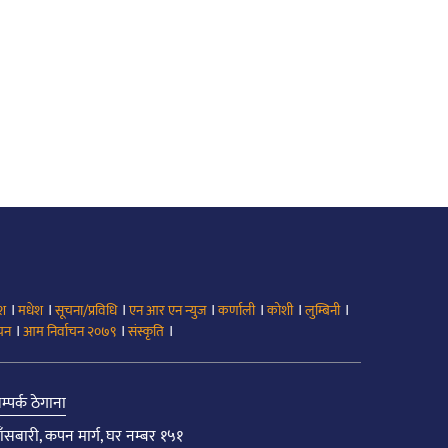
।
।
।
।
।
।
।
ेश
मधेश
सूचना/प्रविधि
एन आर एन न्युज
कर्णाली
कोशी
लुम्बिनी
।
।
।
ाचन
आम निर्वाचन २०७९
संस्कृति
म्पर्क ठेगाना
ाँसबारी, कपन मार्ग, घर नम्बर १५१