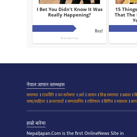
नेपाल जापान स्तम्भहरु
।
।
।
।
।
।
।
समाचार
राजनीति
जन सरोकार
अर्थ
जापान
विश्व समाचार
प्रबास
ब
।
।
।
।
।
।
भाषा/साहित्य
अन्तरवार्ता
सम्पादकीय
राशिफल
बिचित्र
स्वास्थ्य
बाग
हाम्रो बारेमा
NepalJapan.Com is the first OnlineNews Site in