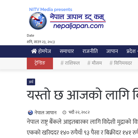
Date
शनि, साउन २३, २०८३
होमपेज
समाचार
राजनीति
जापान
प्रदेश
ट्रेन्डिङ
राशिफल
मौसम
विनिमयदर
अर्थ
यस्तो छ आजको लागि वि
नेपाल जापान
भदौ २२, २०८२
नेपाल राष्ट्र बैंकले आइतबारका लागि विदेशी मुद्राको 
एकको खरिददर १४० रुपैयाँ ९३ पैसा र बिक्रीदर १४१ रुप