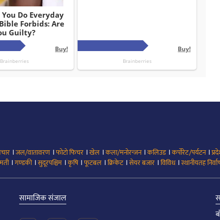
।
।
।
।
।
।
।
िचार
जल/वातावरण
फोटो फिचर
खेल
कला/मनोरन्जन
कलिउड
कर्पोरेट/पर्यटन
प्रद
।
।
।
।
।
।
।
।
मती
गण्डकी
सुदूरपश्चिम
कृषि
फूटबल
क्रिकेट
सेयर बजार
विविध
स्थानीयतह निर्व
सामाजिक संजाल
स
ब