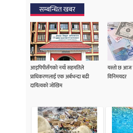
सम्बन्धित खबर
आइपिपीसँगको नयाँ सहमतिले
यस्तो छ आज वि
प्राधिकरणलाई एक अर्बभन्दा बढी
विनिमयदर
दायित्वको जोखिम