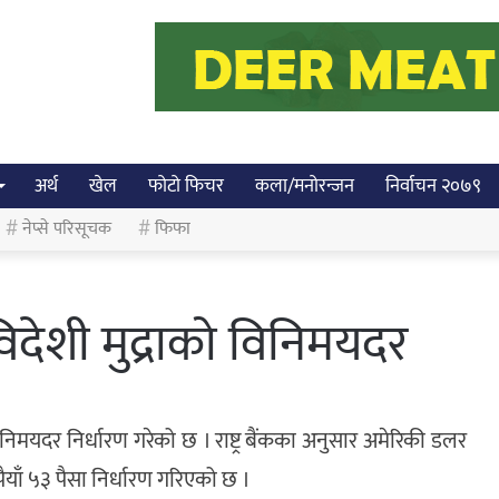
अर्थ
खेल
फोटो फिचर
कला/मनोरन्जन
निर्वाचन २०७९
नेप्से परिसूचक
फिफा
देशी मुद्राको विनिमयदर
विनिमयदर निर्धारण गरेको छ । राष्ट्र बैंकका अनुसार अमेरिकी डलर
ैयाँ ५३ पैसा निर्धारण गरिएको छ ।