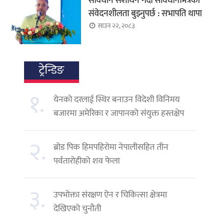
संविधान संशोधन गर्दा संविधानभित्रका
संवेदनशीलता बुझ्नुपर्छ : सभापति थापा
साउन २२, २०८३
ट्रेन्डिङ
१.
येनको दरलाई स्थिर बनाउन विदेशी विनिमय
बजारमा अमेरिका र जापानको संयुक्त हस्तक्षेप
२.
ब्रोड पिक हिमपहिरोमा नेपालीसहित तीन
पर्वतारोहीको शव फेला
३.
उपभोक्ता संरक्षण ऐन र चिकित्सा क्षेत्रमा
देखिएको चुनौती