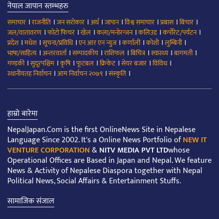
नेपाल जापान स्तम्भहरु
।
।
।
।
।
।
।
।
समाचार
राजनीति
जन सरोकार
अर्थ
जापान
विश्व समाचार
प्रबास
बिचार
।
।
।
।
।
।
जल/वातावरण
फोटो फिचर
खेल
कला/मनोरन्जन
कलिउड
कर्पोरेट/पर्यटन
।
।
।
।
।
।
।
प्रदेश
मधेश
सूचना/प्रविधि
एन आर एन न्युज
कर्णाली
कोशी
लुम्बिनी
।
।
।
।
।
।
।
भाषा/साहित्य
अन्तरवार्ता
सम्पादकीय
राशिफल
बिचित्र
स्वास्थ्य
बागमती
।
।
।
।
।
।
।
गण्डकी
सुदूरपश्चिम
कृषि
फूटबल
क्रिकेट
सेयर बजार
विविध
।
।
।
स्थानीयतह निर्वाचन
आम निर्वाचन २०७९
संस्कृति
हाम्रो बारेमा
NepalJapan.Com is the first OnlineNews Site in Nepalese
Language Since 2002. It's a Online News Portfolio of
NEW IT
VENTURE CORPORATION
&
NITV MEDIA PVT LTD
whose
Operational Offices are Based in Japan and Nepal. We feature
News & Activity of Nepalese Diaspora together with Nepal
Political News, Social Affairs & Entertainment Stuffs.
सामाजिक संजाल