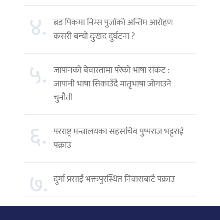
४.
ब्रड पिकमा निम्स पुर्जाको अन्तिम आरोहण
कसरी बन्यो दुःखद दुर्घटना ?
५.
जापानको बेवास्तामा परेको भाषा संकट :
जापानी भाषा सिकाउँदै मातृभाषा जोगाउने
चुनौती
६.
परराष्ट्र मन्त्रालयका सहसचिव पुष्पराज भट्टराई
पक्राउ
७.
दुर्गा प्रसाईं भक्तपुरस्थित निवासबाटै पक्राउ