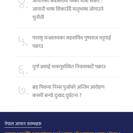
४.
जापानको बेवास्तामा परेको भाषा संकट :
जापानी भाषा सिकाउँदै मातृभाषा जोगाउने
चुनौती
५.
परराष्ट्र मन्त्रालयका सहसचिव पुष्पराज भट्टराई
पक्राउ
६.
दुर्गा प्रसाईं भक्तपुरस्थित निवासबाटै पक्राउ
७.
ब्रड पिकमा निम्स पुर्जाको अन्तिम आरोहण
कसरी बन्यो दुःखद दुर्घटना ?
नेपाल जापान स्तम्भहरु