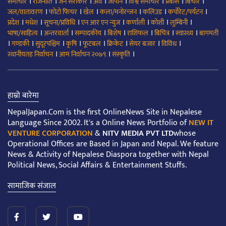
।
।
।
।
।
।
।
।
समाचार
राजनीति
जन सरोकार
अर्थ
जापान
विश्व समाचार
प्रबास
बिचार
।
।
।
।
।
।
जल/वातावरण
फोटो फिचर
खेल
कला/मनोरन्जन
कलिउड
कर्पोरेट/पर्यटन
।
।
।
।
।
।
।
प्रदेश
मधेश
सूचना/प्रविधि
एन आर एन न्युज
कर्णाली
कोशी
लुम्बिनी
।
।
।
।
।
।
।
भाषा/साहित्य
अन्तरवार्ता
सम्पादकीय
बिशेष
राशिफल
बिचित्र
स्वास्थ्य
बागमती
।
।
।
।
।
।
।
।
गण्डकी
सुदूरपश्चिम
कृषि
फूटबल
क्रिकेट
सेयर बजार
विविध
।
।
।
स्थानीयतह निर्वाचन
आम निर्वाचन २०७९
संस्कृति
हाम्रो बारेमा
NepalJapan.Com is the first OnlineNews Site in Nepalese
Language Since 2002. It's a Online News Portfolio of
NEW IT
VENTURE CORPORATION
&
NITV MEDIA PVT LTD
whose
Operational Offices are Based in Japan and Nepal. We feature
News & Activity of Nepalese Diaspora together with Nepal
Political News, Social Affairs & Entertainment Stuffs.
सामाजिक संजाल