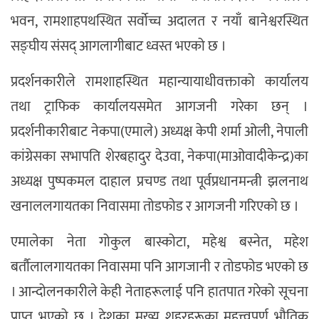
भवन, रामशाहपथस्थित सर्वाेच्च अदालत र नयाँ बानेश्वरस्थित
सङ्घीय संसद् आगलागीबाट ध्वस्त भएको छ ।
प्रदर्शनकारीले रामशाहस्थित महान्यायाधीवक्ताको कार्यालय
तथा ट्राफिक कार्यालयसमेत आगजनी गरेका छन् ।
प्रदर्शनीकारीबाट नेकपा(एमाले) अध्यक्ष केपी शर्मा ओली, नेपाली
कांग्रेसका सभापति शेरबहादुर देउवा, नेकपा(माओवादीकेन्द्र)का
अध्यक्ष पुष्पकमल दाहाल प्रचण्ड तथा पूर्वप्रधानमन्त्री झलनाथ
खनाललगायतका निवासमा तोडफोड र आगजनी गरिएको छ ।
एमालेका नेता गोकुल बास्कोटा, महेश्व बस्नेत, महेश
बर्ताैलालगायतका निवासमा पनि आगजानी र तोडफोड भएको छ
। आन्दोलनकारीले केही नेताहरूलाई पनि हातपात गरेको सूचना
प्राप्त भएको छ । देशका मुख्य शहरहरूका महत्त्वपूर्ण भौतिक