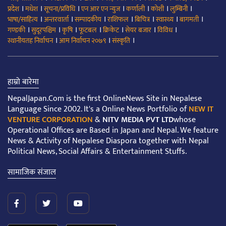
।
।
।
।
।
।
।
प्रदेश
मधेश
सूचना/प्रविधि
एन आर एन न्युज
कर्णाली
कोशी
लुम्बिनी
।
।
।
।
।
।
।
भाषा/साहित्य
अन्तरवार्ता
सम्पादकीय
राशिफल
बिचित्र
स्वास्थ्य
बागमती
।
।
।
।
।
।
।
गण्डकी
सुदूरपश्चिम
कृषि
फूटबल
क्रिकेट
सेयर बजार
विविध
।
।
।
स्थानीयतह निर्वाचन
आम निर्वाचन २०७९
संस्कृति
हाम्रो बारेमा
NepalJapan.Com is the first OnlineNews Site in Nepalese
Language Since 2002. It's a Online News Portfolio of
NEW IT
VENTURE CORPORATION
&
NITV MEDIA PVT LTD
whose
Operational Offices are Based in Japan and Nepal. We feature
News & Activity of Nepalese Diaspora together with Nepal
Political News, Social Affairs & Entertainment Stuffs.
सामाजिक संजाल