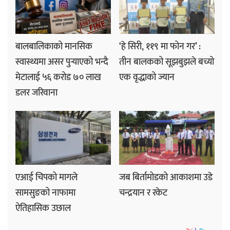
बालबालिकाको मानसिक
‘हे सिरी, ११९ मा फोन गर’ :
स्वास्थ्यमा असर पुर्‍याएको भन्दै
तीन बालकको सूझबुझले बच्यो
मेटालाई ५६ करोड ७० लाख
एक वृद्धाको ज्यान
डलर जरिवाना
एआई चिपको मागले
जब बिर्तामोडको आकाशमा उडे
सामसुङको नाफामा
चन्द्रयान र रकेट
ऐतिहासिक उछाल