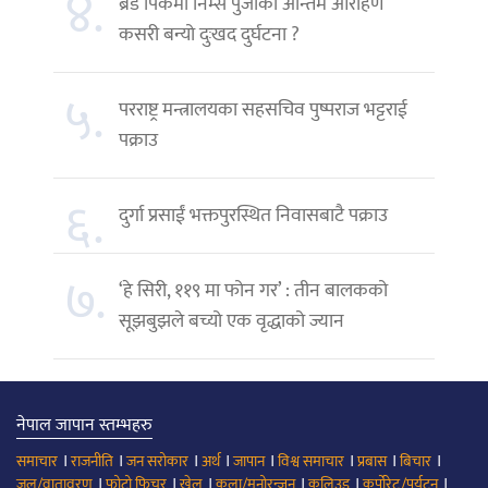
४.
ब्रड पिकमा निम्स पुर्जाको अन्तिम आरोहण
कसरी बन्यो दुःखद दुर्घटना ?
५.
परराष्ट्र मन्त्रालयका सहसचिव पुष्पराज भट्टराई
पक्राउ
६.
दुर्गा प्रसाईं भक्तपुरस्थित निवासबाटै पक्राउ
७.
‘हे सिरी, ११९ मा फोन गर’ : तीन बालकको
सूझबुझले बच्यो एक वृद्धाको ज्यान
नेपाल जापान स्तम्भहरु
।
।
।
।
।
।
।
।
समाचार
राजनीति
जन सरोकार
अर्थ
जापान
विश्व समाचार
प्रबास
बिचार
।
।
।
।
।
।
जल/वातावरण
फोटो फिचर
खेल
कला/मनोरन्जन
कलिउड
कर्पोरेट/पर्यटन