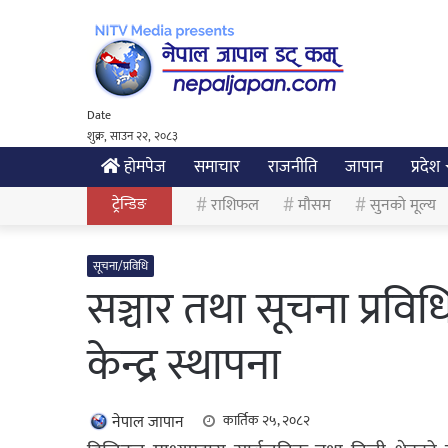
Date
शुक्र, साउन २२, २०८३
होमपेज
समाचार
राजनीति
जापान
प्रदेश
ट्रेन्डिङ
राशिफल
मौसम
सुनको मूल्य
सूचना/प्रविधि
सञ्चार तथा सूचना प्रविधि
केन्द्र स्थापना
नेपाल जापान
कार्तिक २५, २०८२