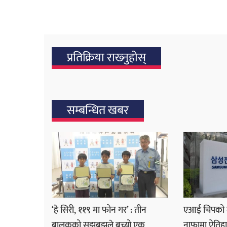
प्रतिक्रिया राख्‍नुहोस्
सम्बन्धित खबर
‘हे सिरी, ११९ मा फोन गर’ : तीन
एआई चिपको 
बालकको सूझबुझले बच्यो एक
नाफामा ऐति