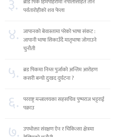
३.
ब्रोड पिक हिमपहिरोमा नेपालीसहित तीन
पर्वतारोहीको शव फेला
४.
जापानको बेवास्तामा परेको भाषा संकट :
जापानी भाषा सिकाउँदै मातृभाषा जोगाउने
चुनौती
५.
ब्रड पिकमा निम्स पुर्जाको अन्तिम आरोहण
कसरी बन्यो दुःखद दुर्घटना ?
६.
परराष्ट्र मन्त्रालयका सहसचिव पुष्पराज भट्टराई
पक्राउ
७.
उपभोक्ता संरक्षण ऐन र चिकित्सा क्षेत्रमा