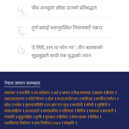
५.
चौध जनाद्वारा आँखा दानको प्रतिबद्धता
६.
दुर्गा प्रसाईं भक्तपुरस्थित निवासबाटै पक्राउ
७.
‘हे सिरी, ११९ मा फोन गर’ : तीन बालकको
सूझबुझले बच्यो एक वृद्धाको ज्यान
नेपाल जापान स्तम्भहरु
।
।
।
।
।
।
।
।
समाचार
राजनीति
जन सरोकार
अर्थ
जापान
विश्व समाचार
प्रबास
बिचार
।
।
।
।
।
।
जल/वातावरण
फोटो फिचर
खेल
कला/मनोरन्जन
कलिउड
कर्पोरेट/पर्यटन
।
।
।
।
।
।
।
प्रदेश
मधेश
सूचना/प्रविधि
एन आर एन न्युज
कर्णाली
कोशी
लुम्बिनी
।
।
।
।
।
।
।
भाषा/साहित्य
अन्तरवार्ता
सम्पादकीय
राशिफल
बिचित्र
स्वास्थ्य
बागमती
।
।
।
।
।
।
।
गण्डकी
सुदूरपश्चिम
कृषि
फूटबल
क्रिकेट
सेयर बजार
विविध
।
।
।
स्थानीयतह निर्वाचन
आम निर्वाचन २०७९
संस्कृति