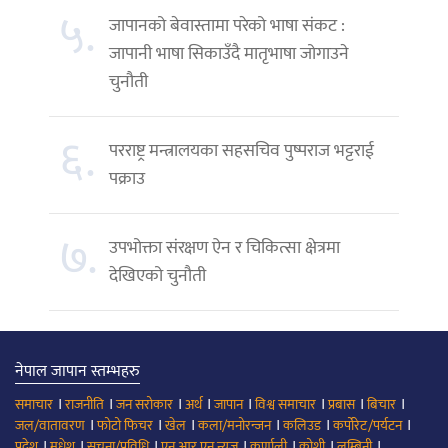
५.
जापानको बेवास्तामा परेको भाषा संकट :
जापानी भाषा सिकाउँदै मातृभाषा जोगाउने
चुनौती
६.
परराष्ट्र मन्त्रालयका सहसचिव पुष्पराज भट्टराई
पक्राउ
७.
उपभोक्ता संरक्षण ऐन र चिकित्सा क्षेत्रमा
देखिएको चुनौती
नेपाल जापान स्तम्भहरु
।
।
।
।
।
।
।
।
समाचार
राजनीति
जन सरोकार
अर्थ
जापान
विश्व समाचार
प्रबास
बिचार
।
।
।
।
।
।
जल/वातावरण
फोटो फिचर
खेल
कला/मनोरन्जन
कलिउड
कर्पोरेट/पर्यटन
।
।
।
।
।
।
।
प्रदेश
मधेश
सूचना/प्रविधि
एन आर एन न्युज
कर्णाली
कोशी
लुम्बिनी