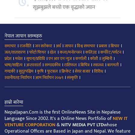
७.
सूझबुझले बच्यो एक वृद्धाको ज्यान
नेपाल जापान स्तम्भहरु
।
।
।
।
।
।
।
।
समाचार
राजनीति
जन सरोकार
अर्थ
जापान
विश्व समाचार
प्रबास
बिचार
।
।
।
।
।
।
जल/वातावरण
फोटो फिचर
खेल
कला/मनोरन्जन
कलिउड
कर्पोरेट/पर्यटन
।
।
।
।
।
।
।
प्रदेश
मधेश
सूचना/प्रविधि
एन आर एन न्युज
कर्णाली
कोशी
लुम्बिनी
।
।
।
।
।
।
।
भाषा/साहित्य
अन्तरवार्ता
सम्पादकीय
राशिफल
बिचित्र
स्वास्थ्य
बागमती
।
।
।
।
।
।
।
गण्डकी
सुदूरपश्चिम
कृषि
फूटबल
क्रिकेट
सेयर बजार
विविध
।
।
।
स्थानीयतह निर्वाचन
आम निर्वाचन २०७९
संस्कृति
हाम्रो बारेमा
NepalJapan.Com is the first OnlineNews Site in Nepalese
Language Since 2002. It's a Online News Portfolio of
NEW IT
VENTURE CORPORATION
&
NITV MEDIA PVT LTD
whose
Operational Offices are Based in Japan and Nepal. We feature