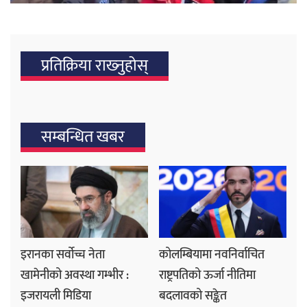
प्रतिक्रिया राख्‍नुहोस्
सम्बन्धित खबर
इरानका सर्वोच्च नेता
कोलम्बियामा नवनिर्वाचित
खामेनीको अवस्था गम्भीर :
राष्ट्रपतिको ऊर्जा नीतिमा
इजरायली मिडिया
बदलावको सङ्केत