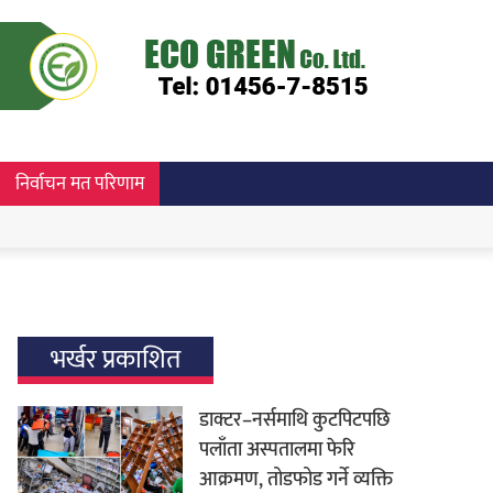
निर्वाचन मत परिणाम
भर्खर प्रकाशित
डाक्टर–नर्समाथि कुटपिटपछि
पलाँता अस्पतालमा फेरि
आक्रमण, तोडफोड गर्ने व्यक्ति