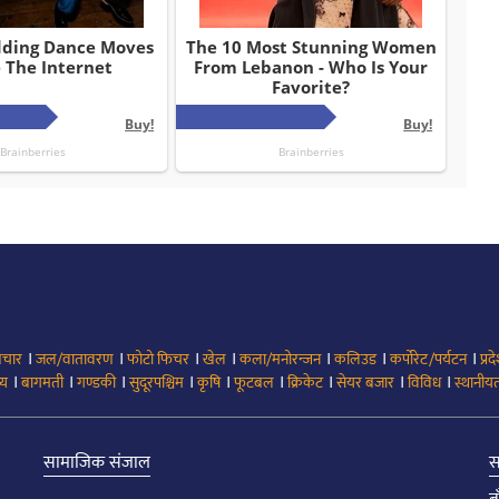
।
।
।
।
।
।
।
िचार
जल/वातावरण
फोटो फिचर
खेल
कला/मनोरन्जन
कलिउड
कर्पोरेट/पर्यटन
प्रद
।
।
।
।
।
।
।
।
।
्य
बागमती
गण्डकी
सुदूरपश्चिम
कृषि
फूटबल
क्रिकेट
सेयर बजार
विविध
स्थानीयत
सामाजिक संजाल
स