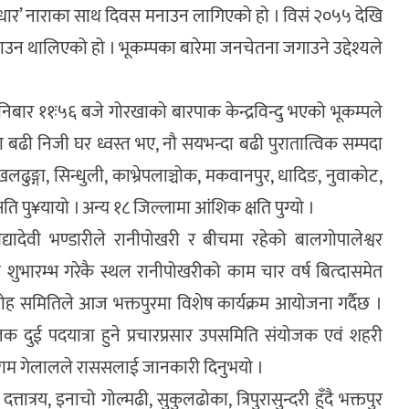
को आधार’ नाराका साथ दिवस मनाउन लागिएको हो । विसं २०५५ देखि
मनाउन थालिएको हो । भूकम्पका बारेमा जनचेतना जगाउने उद्देश्यले
ार ११ः५६ बजे गोरखाको बारपाक केन्द्रविन्दु भएको भूकम्पले
ढी निजी घर ध्वस्त भए, नौ सयभन्दा बढी पुरातात्विक सम्पदा
ढुङ्गा, सिन्धुली, काभ्रेपलाञ्चोक, मकवानपुर, धादिङ, नुवाकोट,
षति पु¥यायो । अन्य १८ जिल्लामा आंशिक क्षति पुग्यो ।
िद्यादेवी भण्डारीले रानीपोखरी र बीचमा रहेको बालगोपालेश्वर
माणको शुभारम्भ गरेकै स्थल रानीपोखरीको काम चार वर्ष बित्दासमेत
ह समितिले आज भक्तपुरमा विशेष कार्यक्रम आयोजना गर्दैछ ।
 दुई पदयात्रा हुने प्रचारप्रसार उपसमिति संयोजक एवं शहरी
राम गेलालले राससलाई जानकारी दिनुभयो ।
तात्रय, इनाचो गोल्मढी, सुकुलढोका, त्रिपुरासुन्दरी हुँदै भक्तपुर