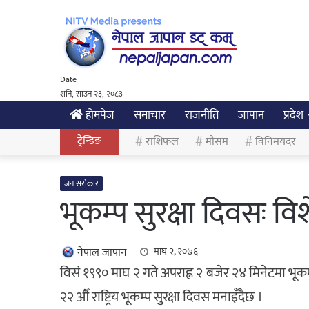
Date
शनि, साउन २३, २०८३
होमपेज
समाचार
राजनीति
जापान
प्रदेश
ट्रेन्डिङ
राशिफल
मौसम
विनिमयदर
जन सरोकार
भूकम्प सुरक्षा दिवसः विशे
नेपाल जापान
माघ २, २०७६
विसं १९९० माघ २ गते अपराह्न २ बजेर २४ मिनेटमा भू
२२ औँ राष्ट्रिय भूकम्प सुरक्षा दिवस मनाइँदैछ ।