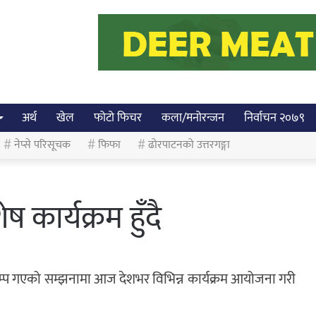
अर्थ
खेल
फोटो फिचर
कला/मनोरन्जन
निर्वाचन २०७९
नेप्से परिसूचक
फिफा
ढोरपाटनको उत्तरगङ्गा
ष कार्यक्रम हुँदै
कम्प गएको सम्झनामा आज देशभर विभिन्न कार्यक्रम आयोजना गरी