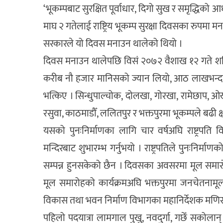
‘भूकम्पबाट सुरक्षित पूर्वाधार, दिगो सुख र समृद्धि
माघ २ गतेलाई राष्ट्रिय भूकम्प सुरक्षा दिवसका रुपमा 
सरकारले यो दिवस मनाउन थालेको थियो ।
दिवस मनाउन थालेपछि विसं २०७२ वैशाख १२ गते शनिब
करीब नौ हजार मानिसको ज्यान लियो, आठ लाखभन्दा ब
भत्किए । सिन्धुपाल्चोक, दोलखा, गोरखा, रामेछाप, ओखल
रसुवा, काठमाडौँ, ललितपुर र भक्तपुरमा भूकम्पले बढी क्
यसको पुनःनिर्माणका लागि चार वर्षअघि राष्ट्रपति व
मन्दिरबाट शुभारम्भ गर्नुभयो । राष्ट्रपतिले पुनःनिर्
सम्पन्न हुनसकेको छैन । दिवसका अवसरमा मूल समारो
मूल समारोहको कार्यक्रमअघि भक्तपुरमा जनचेतनामूलक
विकास तथा भवन निर्माण विभागका महानिर्देशक मणि
पहिलो पदयात्रा लामगाल पुखु, नवदुर्गा, गछेँ सकोलान् दत्