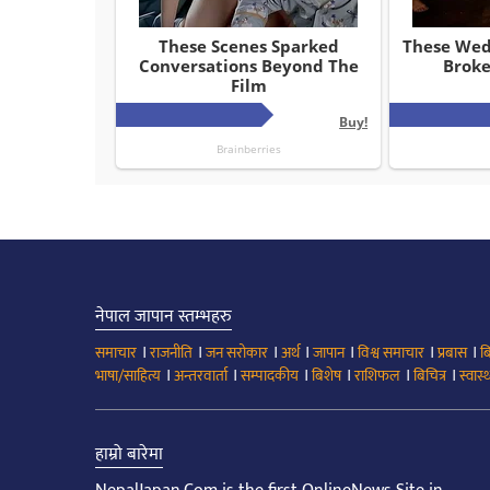
नेपाल जापान स्तम्भहरु
।
।
।
।
।
।
।
समाचार
राजनीति
जन सरोकार
अर्थ
जापान
विश्व समाचार
प्रबास
ब
।
।
।
।
।
।
भाषा/साहित्य
अन्तरवार्ता
सम्पादकीय
बिशेष
राशिफल
बिचित्र
स्वास्थ
हाम्रो बारेमा