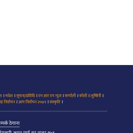
।
।
।
।
।
।
।
ेश
मधेश
सूचना/प्रविधि
एन आर एन न्युज
कर्णाली
कोशी
लुम्बिनी
।
।
।
ह निर्वाचन
आम निर्वाचन २०७९
संस्कृति
म्पर्क ठेगाना