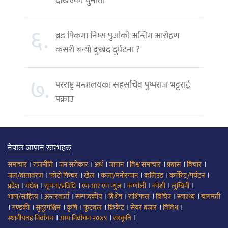
देखिएको चुनौती
६.
ब्रड पिकमा निम्स पुर्जाको अन्तिम आरोहण
कसरी बन्यो दुःखद दुर्घटना ?
७.
परराष्ट्र मन्त्रालयका सहसचिव पुष्पराज भट्टराई
पक्राउ
नेपाल जापान स्तम्भहरु
।
।
।
।
।
।
।
।
समाचार
राजनीति
जन सरोकार
अर्थ
जापान
विश्व समाचार
प्रबास
बिचार
।
।
।
।
।
।
जल/वातावरण
फोटो फिचर
खेल
कला/मनोरन्जन
कलिउड
कर्पोरेट/पर्यटन
।
।
।
।
।
।
।
प्रदेश
मधेश
सूचना/प्रविधि
एन आर एन न्युज
कर्णाली
कोशी
लुम्बिनी
।
।
।
।
।
।
।
भाषा/साहित्य
अन्तरवार्ता
सम्पादकीय
बिशेष
राशिफल
बिचित्र
स्वास्थ्य
बागमती
।
।
।
।
।
।
।
।
गण्डकी
सुदूरपश्चिम
कृषि
फूटबल
क्रिकेट
सेयर बजार
विविध
।
।
।
स्थानीयतह निर्वाचन
आम निर्वाचन २०७९
संस्कृति