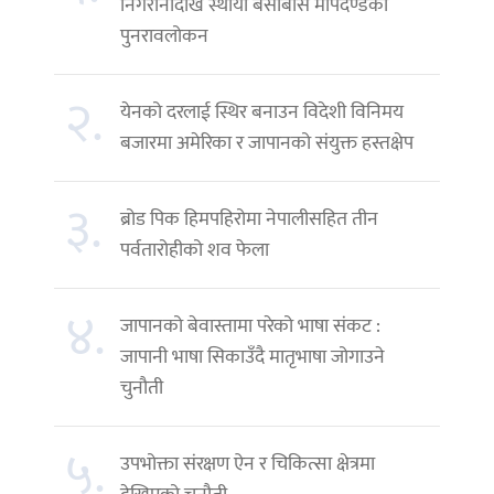
निगरानीदेखि स्थायी बसोबास मापदण्डको
पुनरावलोकन
२.
येनको दरलाई स्थिर बनाउन विदेशी विनिमय
बजारमा अमेरिका र जापानको संयुक्त हस्तक्षेप
३.
ब्रोड पिक हिमपहिरोमा नेपालीसहित तीन
पर्वतारोहीको शव फेला
४.
जापानको बेवास्तामा परेको भाषा संकट :
जापानी भाषा सिकाउँदै मातृभाषा जोगाउने
चुनौती
५.
उपभोक्ता संरक्षण ऐन र चिकित्सा क्षेत्रमा