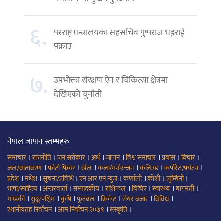
६.
परराष्ट्र मन्त्रालयका सहसचिव पुष्पराज भट्टराई
पक्राउ
७.
उपभोक्ता संरक्षण ऐन र चिकित्सा क्षेत्रमा
देखिएको चुनौती
नेपाल जापान स्तम्भहरु
।
।
।
।
।
।
।
।
समाचार
राजनीति
जन सरोकार
अर्थ
जापान
विश्व समाचार
प्रबास
बिचार
।
।
।
।
।
।
जल/वातावरण
फोटो फिचर
खेल
कला/मनोरन्जन
कलिउड
कर्पोरेट/पर्यटन
।
।
।
।
।
।
।
प्रदेश
मधेश
सूचना/प्रविधि
एन आर एन न्युज
कर्णाली
कोशी
लुम्बिनी
।
।
।
।
।
।
।
भाषा/साहित्य
अन्तरवार्ता
सम्पादकीय
राशिफल
बिचित्र
स्वास्थ्य
बागमती
।
।
।
।
।
।
।
गण्डकी
सुदूरपश्चिम
कृषि
फूटबल
क्रिकेट
सेयर बजार
विविध
।
।
।
स्थानीयतह निर्वाचन
आम निर्वाचन २०७९
संस्कृति