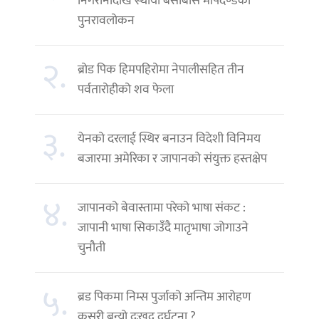
निगरानीदेखि स्थायी बसोबास मापदण्डको
पुनरावलोकन
२.
ब्रोड पिक हिमपहिरोमा नेपालीसहित तीन
पर्वतारोहीको शव फेला
३.
येनको दरलाई स्थिर बनाउन विदेशी विनिमय
बजारमा अमेरिका र जापानको संयुक्त हस्तक्षेप
४.
जापानको बेवास्तामा परेको भाषा संकट :
जापानी भाषा सिकाउँदै मातृभाषा जोगाउने
चुनौती
५.
ब्रड पिकमा निम्स पुर्जाको अन्तिम आरोहण
कसरी बन्यो दुःखद दुर्घटना ?