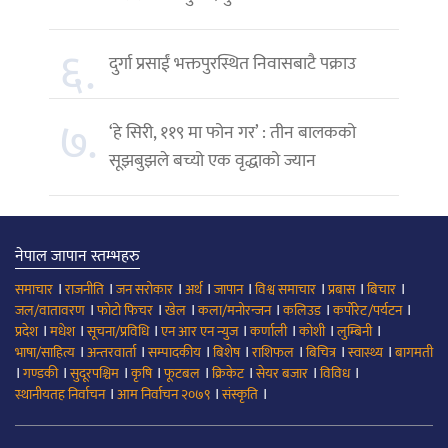
६.
दुर्गा प्रसाईं भक्तपुरस्थित निवासबाटै पक्राउ
७.
‘हे सिरी, ११९ मा फोन गर’ : तीन बालकको
सूझबुझले बच्यो एक वृद्धाको ज्यान
नेपाल जापान स्तम्भहरु
।
।
।
।
।
।
।
।
समाचार
राजनीति
जन सरोकार
अर्थ
जापान
विश्व समाचार
प्रबास
बिचार
।
।
।
।
।
।
जल/वातावरण
फोटो फिचर
खेल
कला/मनोरन्जन
कलिउड
कर्पोरेट/पर्यटन
।
।
।
।
।
।
।
प्रदेश
मधेश
सूचना/प्रविधि
एन आर एन न्युज
कर्णाली
कोशी
लुम्बिनी
।
।
।
।
।
।
।
भाषा/साहित्य
अन्तरवार्ता
सम्पादकीय
बिशेष
राशिफल
बिचित्र
स्वास्थ्य
बागमती
।
।
।
।
।
।
।
।
गण्डकी
सुदूरपश्चिम
कृषि
फूटबल
क्रिकेट
सेयर बजार
विविध
।
।
।
स्थानीयतह निर्वाचन
आम निर्वाचन २०७९
संस्कृति