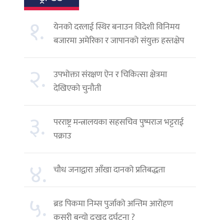
१.
येनको दरलाई स्थिर बनाउन विदेशी विनिमय
बजारमा अमेरिका र जापानको संयुक्त हस्तक्षेप
२.
उपभोक्ता संरक्षण ऐन र चिकित्सा क्षेत्रमा
देखिएको चुनौती
३.
परराष्ट्र मन्त्रालयका सहसचिव पुष्पराज भट्टराई
पक्राउ
४.
चौध जनाद्वारा आँखा दानको प्रतिबद्धता
५.
ब्रड पिकमा निम्स पुर्जाको अन्तिम आरोहण
कसरी बन्यो दुःखद दुर्घटना ?