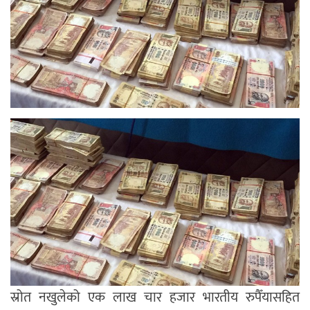
स्रोत नखुलेको एक लाख चार हजार भारतीय रुपैँयासहित