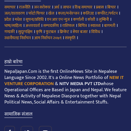
।
।
।
।
।
।
।
।
समाचार
राजनीति
जन सरोकार
अर्थ
जापान
विश्व समाचार
प्रबास
बिचार
।
।
।
।
।
।
जल/वातावरण
फोटो फिचर
खेल
कला/मनोरन्जन
कलिउड
कर्पोरेट/पर्यटन
।
।
।
।
।
।
।
प्रदेश
मधेश
सूचना/प्रविधि
एन आर एन न्युज
कर्णाली
कोशी
लुम्बिनी
।
।
।
।
।
।
।
भाषा/साहित्य
अन्तरवार्ता
सम्पादकीय
राशिफल
बिचित्र
स्वास्थ्य
बागमती
।
।
।
।
।
।
।
गण्डकी
सुदूरपश्चिम
कृषि
फूटबल
क्रिकेट
सेयर बजार
विविध
।
।
।
स्थानीयतह निर्वाचन
आम निर्वाचन २०७९
संस्कृति
हाम्रो बारेमा
NepalJapan.Com is the first OnlineNews Site in Nepalese
Language Since 2002. It's a Online News Portfolio of
NEW IT
VENTURE CORPORATION
&
NITV MEDIA PVT LTD
whose
Operational Offices are Based in Japan and Nepal. We feature
News & Activity of Nepalese Diaspora together with Nepal
Political News, Social Affairs & Entertainment Stuffs.
सामाजिक संजाल