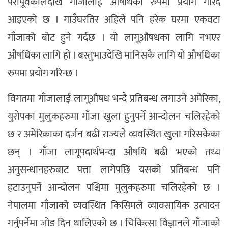
परापूर्वकालदेखि गाँजालाई औषधिका रुपमा प्रयोग गरिंदै
आइएको छ । गाउँघरतिर अहिले पनि हरेक घरमा एकवटा
गाँजाको बोट हुने गर्दछ । यो लागूऔषधका लागि नभएर
औषधिका लागि हो । बस्तुभाउदेखि मानिसकै लागि यो औषधिका
रुपमा प्रयोग गरिन्छ ।
विगतमा गाँजालाई लागूऔषध भन्दै प्रतिबन्ध लगाउने अमेरिका,
युरोपका मुलुकहरुमा गाँजा खुला हुनुपर्ने आन्दोलन चलिरहेको
छ र अमेरिकाका दर्जन बढी राज्यले व्यवस्थित खुला गरिसकेका
छन् । गाँजा लागूपदार्थभन्दा औषधि बढी भएको तथ्य
अनुसन्धानहरुबाट पत्ता लागेपछि यसको प्रतिबन्ध पनि
हटाउनुपर्ने आन्दोलन पश्चिमा मुलुकहरुमा चलिरहेको छ ।
नेपालमा गाँजाको व्यवस्थित किसिमले व्यावसायिक उत्पादन
गर्नुपर्नेमा जोड दिन थालिएको छ । चिकित्सा विज्ञानले गाँजाको