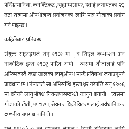
पेन्सिल्भानिया, कनेक्टिकट ,न्यूह्याम्पसायर, हवाई लगायतका २३
वटा राज्यमा औषधीजन्य प्रयोजनका लागि मात्र गाँजाको प्रयोग
गर्न पाइन्छ ।
कहिलेबाट प्रतिबन्ध
संयुक्त राष्ट्रसङ्घले सन् १९६१ मा ुद सिङ्गल कन्भेन्शन अन
नार्कोटिक ड्रग्स १९६१ु पारित गर्‍यो । त्यसमा गाँजालाई पनि
अफिमजस्तै कडा खालको लागुऔषध मान्दै प्रतिबन्ध लगाउनुपर्ने
प्रावधान छ । नेपालले सो अभिसन्धि हस्ताक्षर गरेपछि सन् १९७६
मा बनेको लागुऔषध नियन्त्रणसम्बन्धी कानुन बनायो । त्यसमा
गाँजाको खेती, भण्डारण, सेवन र बिक्रीवितरणलाई अवैधानिक र
दण्डनीय अपराध मानियो ।
सन् १९६०/७० को दशकमा नेपाल ुहिप्पी टुरिस्टुको लागि