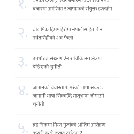
१.
येनको दरलाई स्थिर बनाउन विदेशी विनिमय
बजारमा अमेरिका र जापानको संयुक्त हस्तक्षेप
२.
ब्रोड पिक हिमपहिरोमा नेपालीसहित तीन
पर्वतारोहीको शव फेला
३.
उपभोक्ता संरक्षण ऐन र चिकित्सा क्षेत्रमा
देखिएको चुनौती
४.
जापानको बेवास्तामा परेको भाषा संकट :
जापानी भाषा सिकाउँदै मातृभाषा जोगाउने
चुनौती
५.
ब्रड पिकमा निम्स पुर्जाको अन्तिम आरोहण
कसरी बन्यो दुःखद दुर्घटना ?