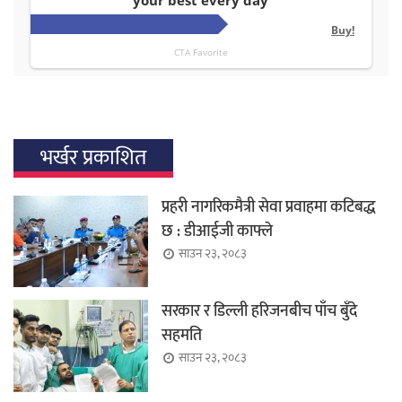
भर्खर प्रकाशित
प्रहरी नागरिकमैत्री सेवा प्रवाहमा कटिबद्ध
छ : डीआईजी काफ्ले
साउन २३, २०८३
सरकार र डिल्ली हरिजनबीच पाँच बुँदे
सहमति
साउन २३, २०८३