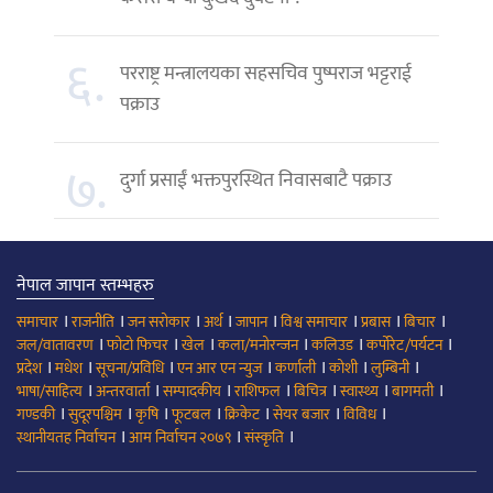
६.
परराष्ट्र मन्त्रालयका सहसचिव पुष्पराज भट्टराई
पक्राउ
७.
दुर्गा प्रसाईं भक्तपुरस्थित निवासबाटै पक्राउ
नेपाल जापान स्तम्भहरु
।
।
।
।
।
।
।
।
समाचार
राजनीति
जन सरोकार
अर्थ
जापान
विश्व समाचार
प्रबास
बिचार
।
।
।
।
।
।
जल/वातावरण
फोटो फिचर
खेल
कला/मनोरन्जन
कलिउड
कर्पोरेट/पर्यटन
।
।
।
।
।
।
।
प्रदेश
मधेश
सूचना/प्रविधि
एन आर एन न्युज
कर्णाली
कोशी
लुम्बिनी
।
।
।
।
।
।
।
भाषा/साहित्य
अन्तरवार्ता
सम्पादकीय
राशिफल
बिचित्र
स्वास्थ्य
बागमती
।
।
।
।
।
।
।
गण्डकी
सुदूरपश्चिम
कृषि
फूटबल
क्रिकेट
सेयर बजार
विविध
।
।
।
स्थानीयतह निर्वाचन
आम निर्वाचन २०७९
संस्कृति