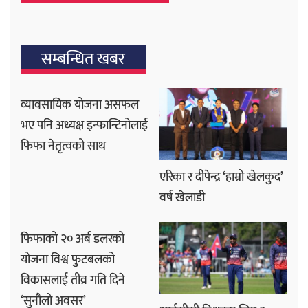
सम्बन्धित खबर
व्यावसायिक योजना असफल
भए पनि अध्यक्ष इन्फान्टिनोलाई
फिफा नेतृत्वको साथ
एरिका र दीपेन्द्र ‘हाम्रो खेलकुद’
वर्ष खेलाडी
फिफाको २० अर्ब डलरको
योजना विश्व फुटबलको
विकासलाई तीव्र गति दिने
‘सुनौलो अवसर’