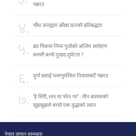
पक्राउ
४.
चौध जनाद्वारा आँखा दानको प्रतिबद्धता
५.
ब्रड पिकमा निम्स पुर्जाको अन्तिम आरोहण
कसरी बन्यो दुःखद दुर्घटना ?
६.
दुर्गा प्रसाईं भक्तपुरस्थित निवासबाटै पक्राउ
७.
‘हे सिरी, ११९ मा फोन गर’ : तीन बालकको
सूझबुझले बच्यो एक वृद्धाको ज्यान
नेपाल जापान स्तम्भहरु