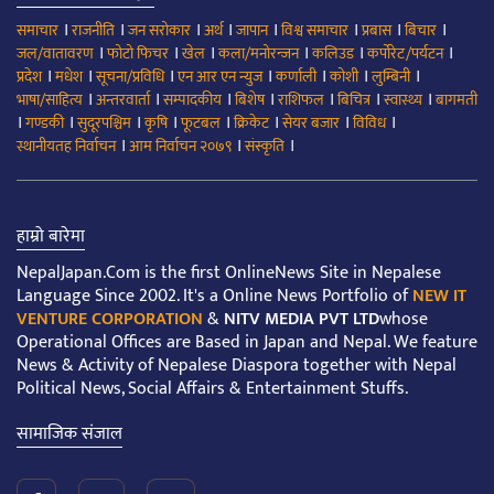
।
।
।
।
।
।
।
।
समाचार
राजनीति
जन सरोकार
अर्थ
जापान
विश्व समाचार
प्रबास
बिचार
।
।
।
।
।
।
जल/वातावरण
फोटो फिचर
खेल
कला/मनोरन्जन
कलिउड
कर्पोरेट/पर्यटन
।
।
।
।
।
।
।
प्रदेश
मधेश
सूचना/प्रविधि
एन आर एन न्युज
कर्णाली
कोशी
लुम्बिनी
।
।
।
।
।
।
।
भाषा/साहित्य
अन्तरवार्ता
सम्पादकीय
बिशेष
राशिफल
बिचित्र
स्वास्थ्य
बागमती
।
।
।
।
।
।
।
।
गण्डकी
सुदूरपश्चिम
कृषि
फूटबल
क्रिकेट
सेयर बजार
विविध
।
।
।
स्थानीयतह निर्वाचन
आम निर्वाचन २०७९
संस्कृति
हाम्रो बारेमा
NepalJapan.Com is the first OnlineNews Site in Nepalese
Language Since 2002. It's a Online News Portfolio of
NEW IT
VENTURE CORPORATION
&
NITV MEDIA PVT LTD
whose
Operational Offices are Based in Japan and Nepal. We feature
News & Activity of Nepalese Diaspora together with Nepal
Political News, Social Affairs & Entertainment Stuffs.
सामाजिक संजाल