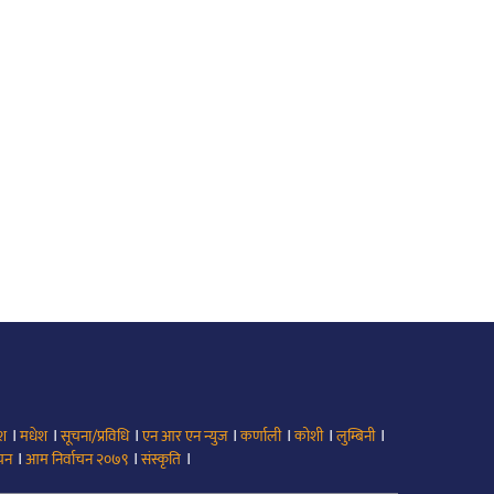
।
।
।
।
।
।
।
ेश
मधेश
सूचना/प्रविधि
एन आर एन न्युज
कर्णाली
कोशी
लुम्बिनी
।
।
।
ाचन
आम निर्वाचन २०७९
संस्कृति