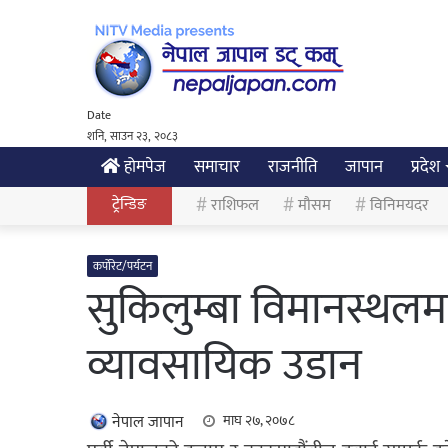
Date
शनि, साउन २३, २०८३
होमपेज
समाचार
राजनीति
जापान
प्रदेश
ट्रेन्डिङ
राशिफल
मौसम
विनिमयदर
कर्पोरेट/पर्यटन
सुकिलुम्बा विमानस्थलम
व्यावसायिक उडान
नेपाल जापान
माघ २७, २०७८