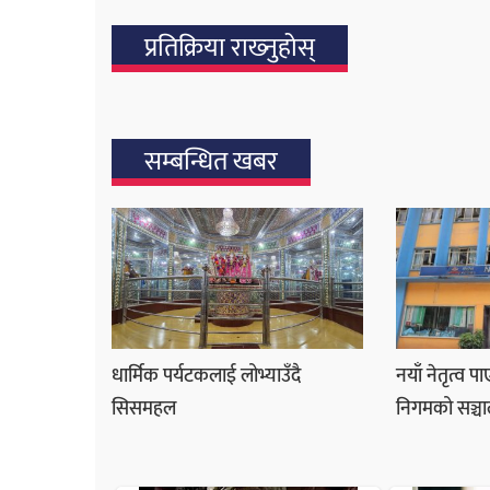
प्रतिक्रिया राख्‍नुहोस्
सम्बन्धित खबर
धार्मिक पर्यटकलाई लोभ्याउँदै
नयाँ नेतृत्व प
सिसमहल
निगमको सञ्चा