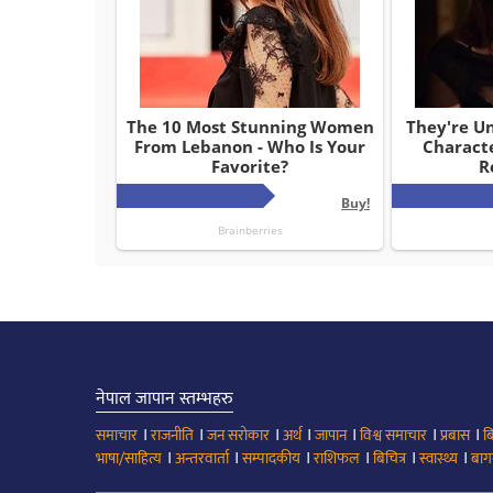
नेपाल जापान स्तम्भहरु
।
।
।
।
।
।
।
समाचार
राजनीति
जन सरोकार
अर्थ
जापान
विश्व समाचार
प्रबास
ब
।
।
।
।
।
।
भाषा/साहित्य
अन्तरवार्ता
सम्पादकीय
राशिफल
बिचित्र
स्वास्थ्य
बाग