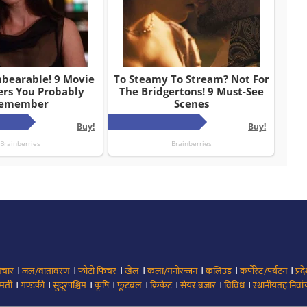
।
।
।
।
।
।
।
िचार
जल/वातावरण
फोटो फिचर
खेल
कला/मनोरन्जन
कलिउड
कर्पोरेट/पर्यटन
प्रद
।
।
।
।
।
।
।
।
मती
गण्डकी
सुदूरपश्चिम
कृषि
फूटबल
क्रिकेट
सेयर बजार
विविध
स्थानीयतह निर्व