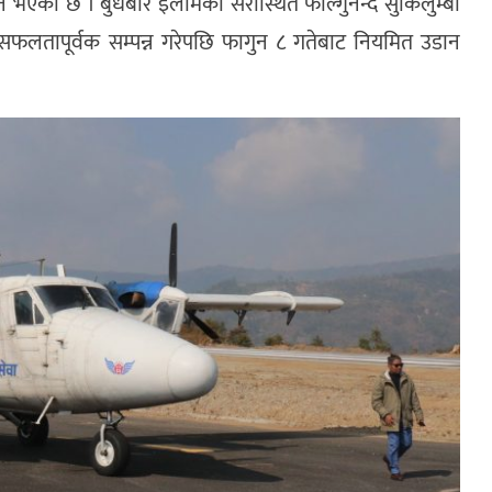
ने भएको छ । बुधबार इलामको सेरास्थित फाल्गुनन्द सुकिलुम्बा
 सफलतापूर्वक सम्पन्न गरेपछि फागुन ८ गतेबाट नियमित उडान