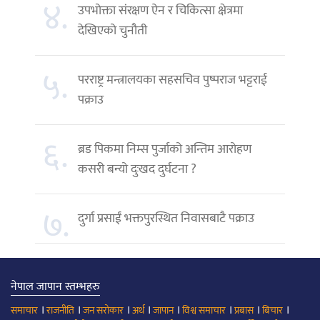
४.
उपभोक्ता संरक्षण ऐन र चिकित्सा क्षेत्रमा
देखिएको चुनौती
५.
परराष्ट्र मन्त्रालयका सहसचिव पुष्पराज भट्टराई
पक्राउ
६.
ब्रड पिकमा निम्स पुर्जाको अन्तिम आरोहण
कसरी बन्यो दुःखद दुर्घटना ?
७.
दुर्गा प्रसाईं भक्तपुरस्थित निवासबाटै पक्राउ
नेपाल जापान स्तम्भहरु
।
।
।
।
।
।
।
।
समाचार
राजनीति
जन सरोकार
अर्थ
जापान
विश्व समाचार
प्रबास
बिचार