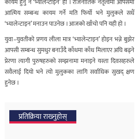
कायम हुनु नै ‘भ्यालेन्टाइन’ हो । राजनीतिक नेतृत्वमा आपसमा
आत्मिय सम्बन्ध कायम गर्ने मति फिर्यो भने मुलुकले सधैं
‘भ्यालेन्टाइन’ मनाउन पाउनेछ । आजको खाँचो पनि यही हो ।
युवा–युवतीको प्रणय लीला मात्र ‘भ्यालेन्टाइन’ होइन भन्ने बुझेर
आपसी सम्बन्ध सुमधुर बनाउँदै काँधमा काँध मिलाएर अघि बढ्ने
प्रेरणा त्यागी पुरुषहरुको सम्झनामा मनाइने यस्ता दिवसहरुले
सवैलाई दियो भने त्यो मुलुकका लागि सर्वाधिक सुखद् क्षण
हुनेछ ।
प्रतिक्रिया राख्‍नुहोस्