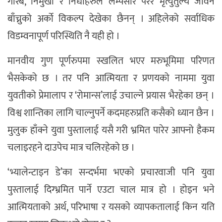
गरिब, निमुखा र निर्धाहरुले लम्पसार परेर मृत्युतुल्य जीवन
बाँच्नुको अर्को विकल्प देखेका छैनन् । अहिलेको सर्वाधिक
विडम्वनापूर्ण परिस्थिति नै यही हो ।
मानवीय गुण पूर्णरुपमा स्खलित भएर मरुभूमिमा परिणत
भैसकेको छ । तर पनि आत्मियता र प्रणयको नाममा युवा
युवतीको प्रेमालाप र ‘रोमान्स’लाई उचाल्ने प्रयास भैरहेका छन् ।
विश्व शान्तिका लागि चाल्नुपर्ने कदमहरुप्रति कसैको ध्यान छैन ।
मुलुक हाँक्ने युवा पुस्तालाई यसै गरी भ्रमित पारेर आफ्नो हैकम
चलाइरहने दाउपेच मात्र चलिरहेको छ ।
‘भ्यालेन्टाइन डे’का सन्दर्भमा भएको प्रचारवाजी पनि युवा
पुस्तालाई दिग्भ्रमित पार्ने एउटा चाल मात्र हो । होइन भने
आत्मियताको अर्थ, परिभाषा र यसको व्यापकतालाई किन यति