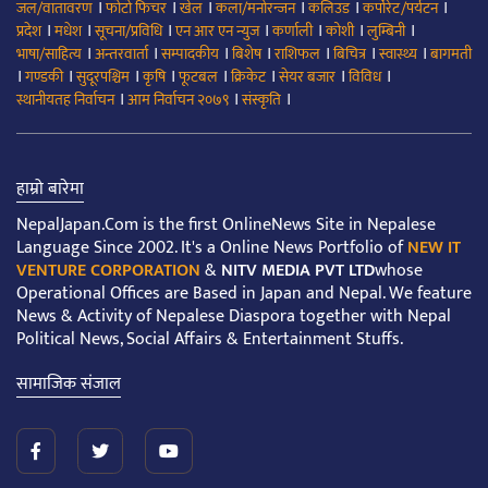
।
।
।
।
।
।
जल/वातावरण
फोटो फिचर
खेल
कला/मनोरन्जन
कलिउड
कर्पोरेट/पर्यटन
।
।
।
।
।
।
।
प्रदेश
मधेश
सूचना/प्रविधि
एन आर एन न्युज
कर्णाली
कोशी
लुम्बिनी
।
।
।
।
।
।
।
भाषा/साहित्य
अन्तरवार्ता
सम्पादकीय
बिशेष
राशिफल
बिचित्र
स्वास्थ्य
बागमती
।
।
।
।
।
।
।
।
गण्डकी
सुदूरपश्चिम
कृषि
फूटबल
क्रिकेट
सेयर बजार
विविध
।
।
।
स्थानीयतह निर्वाचन
आम निर्वाचन २०७९
संस्कृति
हाम्रो बारेमा
NepalJapan.Com is the first OnlineNews Site in Nepalese
Language Since 2002. It's a Online News Portfolio of
NEW IT
VENTURE CORPORATION
&
NITV MEDIA PVT LTD
whose
Operational Offices are Based in Japan and Nepal. We feature
News & Activity of Nepalese Diaspora together with Nepal
Political News, Social Affairs & Entertainment Stuffs.
सामाजिक संजाल