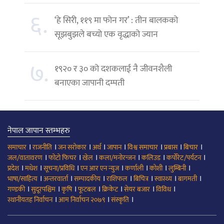
६.
‘हे सिरी, ११९ मा फोन गर’ : तीन बालकको
सूझबुझले बच्यो एक वृद्धाको ज्यान
७.
१९२० र ३० को दशकलाई नै जीवनशैली
बनाएका जापानी दम्पती
नेपाल जापान स्तम्भहरु
।
।
।
।
।
।
।
।
समाचार
राजनीति
जन सरोकार
अर्थ
जापान
विश्व समाचार
प्रबास
बिचार
।
।
।
।
।
।
जल/वातावरण
फोटो फिचर
खेल
कला/मनोरन्जन
कलिउड
कर्पोरेट/पर्यटन
।
।
।
।
।
।
।
प्रदेश
मधेश
सूचना/प्रविधि
एन आर एन न्युज
कर्णाली
कोशी
लुम्बिनी
।
।
।
।
।
।
।
भाषा/साहित्य
अन्तरवार्ता
सम्पादकीय
राशिफल
बिचित्र
स्वास्थ्य
बागमती
।
।
।
।
।
।
।
गण्डकी
सुदूरपश्चिम
कृषि
फूटबल
क्रिकेट
सेयर बजार
विविध
।
।
।
स्थानीयतह निर्वाचन
आम निर्वाचन २०७९
संस्कृति