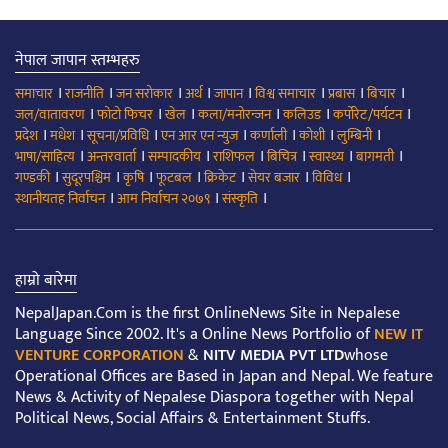
नेपाल जापान स्तम्भहरु
।
।
।
।
।
।
।
।
समाचार
राजनीति
जन सरोकार
अर्थ
जापान
विश्व समाचार
प्रबास
बिचार
।
।
।
।
।
।
जल/वातावरण
फोटो फिचर
खेल
कला/मनोरन्जन
कलिउड
कर्पोरेट/पर्यटन
।
।
।
।
।
।
।
प्रदेश
मधेश
सूचना/प्रविधि
एन आर एन न्युज
कर्णाली
कोशी
लुम्बिनी
।
।
।
।
।
।
।
भाषा/साहित्य
अन्तरवार्ता
सम्पादकीय
राशिफल
बिचित्र
स्वास्थ्य
बागमती
।
।
।
।
।
।
।
गण्डकी
सुदूरपश्चिम
कृषि
फूटबल
क्रिकेट
सेयर बजार
विविध
।
।
।
स्थानीयतह निर्वाचन
आम निर्वाचन २०७९
संस्कृति
हाम्रो बारेमा
NepalJapan.Com is the first OnlineNews Site in Nepalese
Language Since 2002. It's a Online News Portfolio of
NEW IT
VENTURE CORPORATION
&
NITV MEDIA PVT LTD
whose
Operational Offices are Based in Japan and Nepal. We feature
News & Activity of Nepalese Diaspora together with Nepal
Political News, Social Affairs & Entertainment Stuffs.