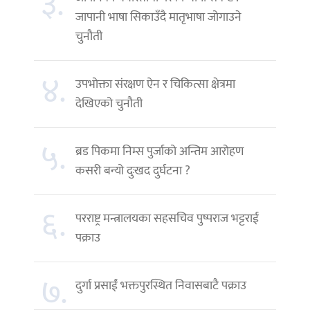
३.
जापानी भाषा सिकाउँदै मातृभाषा जोगाउने
चुनौती
४.
उपभोक्ता संरक्षण ऐन र चिकित्सा क्षेत्रमा
देखिएको चुनौती
५.
ब्रड पिकमा निम्स पुर्जाको अन्तिम आरोहण
कसरी बन्यो दुःखद दुर्घटना ?
६.
परराष्ट्र मन्त्रालयका सहसचिव पुष्पराज भट्टराई
पक्राउ
७.
दुर्गा प्रसाईं भक्तपुरस्थित निवासबाटै पक्राउ