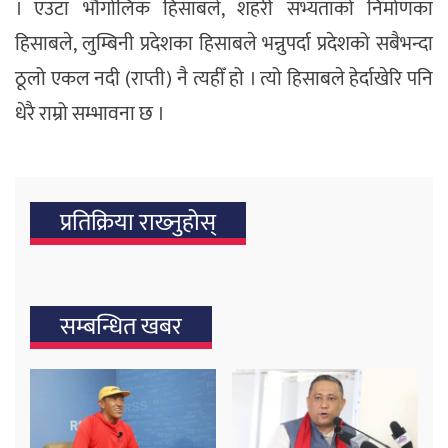
। एउटा भौगोलिक हिसाबले, शहरी सभ्यताको निर्माणका
हिसाबले, लुम्बिनी प्रदेशका हिसाबले भन्नुपर्दा प्रदेशको सबैभन्दा
ठूलो एकल नदी (राप्ती) नै त्यहीँ हो । त्यो हिसाबले हेर्दाखेरि पनि
धेरै राम्रो सम्भावना छ ।
प्रतिक्रिया राख्‍नुहोस्
सम्बन्धित खबर