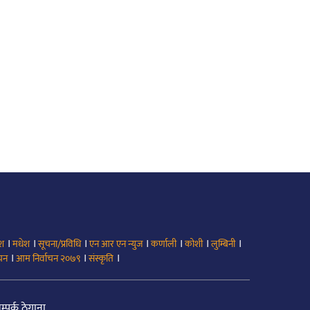
।
।
।
।
।
।
।
ेश
मधेश
सूचना/प्रविधि
एन आर एन न्युज
कर्णाली
कोशी
लुम्बिनी
।
।
।
ाचन
आम निर्वाचन २०७९
संस्कृति
म्पर्क ठेगाना