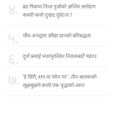
४.
ब्रड पिकमा निम्स पुर्जाको अन्तिम आरोहण
कसरी बन्यो दुःखद दुर्घटना ?
५.
चौध जनाद्वारा आँखा दानको प्रतिबद्धता
६.
दुर्गा प्रसाईं भक्तपुरस्थित निवासबाटै पक्राउ
७.
‘हे सिरी, ११९ मा फोन गर’ : तीन बालकको
सूझबुझले बच्यो एक वृद्धाको ज्यान