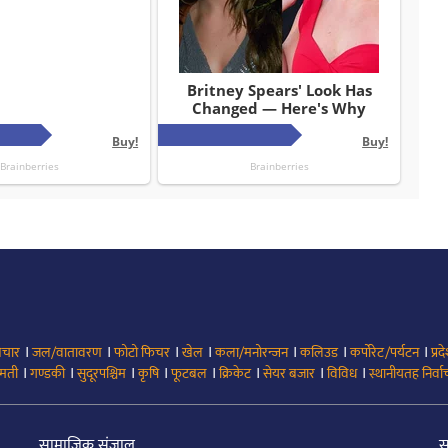
।
।
।
।
।
।
।
िचार
जल/वातावरण
फोटो फिचर
खेल
कला/मनोरन्जन
कलिउड
कर्पोरेट/पर्यटन
प्रद
।
।
।
।
।
।
।
।
मती
गण्डकी
सुदूरपश्चिम
कृषि
फूटबल
क्रिकेट
सेयर बजार
विविध
स्थानीयतह निर्व
सामाजिक संजाल
स