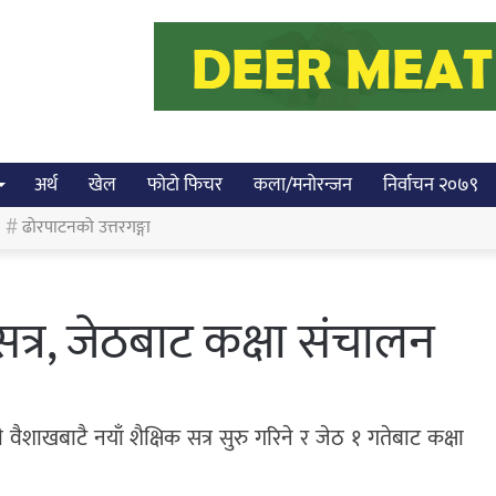
अर्थ
खेल
फोटो फिचर
कला/मनोरन्जन
निर्वाचन २०७९
ढोरपाटनको उत्तरगङ्गा
सत्र, जेठबाट कक्षा संचालन
गामी वैशाखबाटै नयाँ शैक्षिक सत्र सुरु गरिने र जेठ १ गतेबाट कक्षा