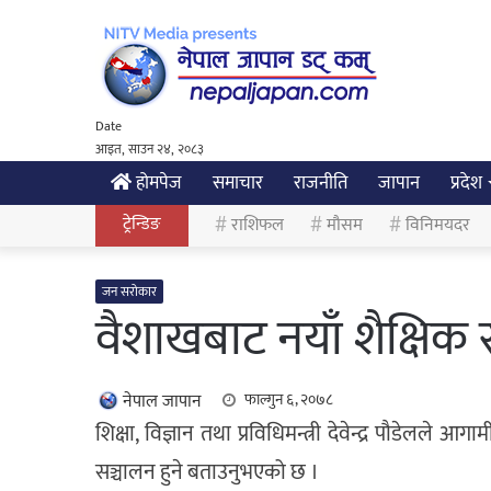
Date
आइत, साउन २४, २०८३
होमपेज
समाचार
राजनीति
जापान
प्रदेश
ट्रेन्डिङ
राशिफल
मौसम
विनिमयदर
जन सरोकार
वैशाखबाट नयाँ शैक्षिक 
नेपाल जापान
फाल्गुन ६, २०७८
शिक्षा, विज्ञान तथा प्रविधिमन्त्री देवेन्द्र पौडेलले आ
सञ्चालन हुने बताउनुभएको छ ।