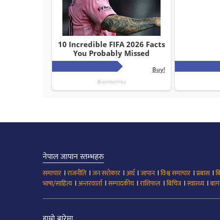
नेपाल जापान स्तम्भहरु
।
।
।
।
।
।
।
समाचार
राजनीति
जन सरोकार
अर्थ
जापान
विश्व समाचार
प्रबास
ब
।
।
।
।
।
।
भाषा/साहित्य
अन्तरवार्ता
सम्पादकीय
राशिफल
बिचित्र
स्वास्थ्य
बाग
हाम्रो बारेमा