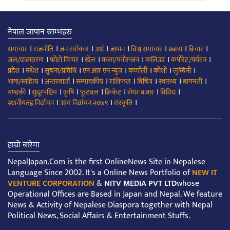
नेपाल जापान स्तम्भहरु
।
।
।
।
।
।
।
।
समाचार
राजनीति
जन सरोकार
अर्थ
जापान
विश्व समाचार
प्रबास
बिचार
।
।
।
।
।
।
जल/वातावरण
फोटो फिचर
खेल
कला/मनोरन्जन
कलिउड
कर्पोरेट/पर्यटन
।
।
।
।
।
।
।
प्रदेश
मधेश
सूचना/प्रविधि
एन आर एन न्युज
कर्णाली
कोशी
लुम्बिनी
।
।
।
।
।
।
।
भाषा/साहित्य
अन्तरवार्ता
सम्पादकीय
राशिफल
बिचित्र
स्वास्थ्य
बागमती
।
।
।
।
।
।
।
गण्डकी
सुदूरपश्चिम
कृषि
फूटबल
क्रिकेट
सेयर बजार
विविध
।
।
।
स्थानीयतह निर्वाचन
आम निर्वाचन २०७९
संस्कृति
हाम्रो बारेमा
NepalJapan.Com is the first OnlineNews Site in Nepalese
Language Since 2002. It's a Online News Portfolio of
NEW IT
VENTURE CORPORATION
&
NITV MEDIA PVT LTD
whose
Operational Offices are Based in Japan and Nepal. We feature
News & Activity of Nepalese Diaspora together with Nepal
Political News, Social Affairs & Entertainment Stuffs.