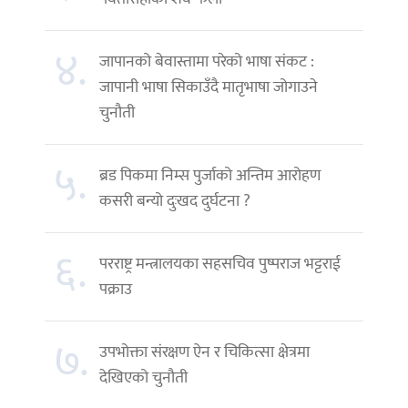
४.
जापानको बेवास्तामा परेको भाषा संकट :
जापानी भाषा सिकाउँदै मातृभाषा जोगाउने
चुनौती
५.
ब्रड पिकमा निम्स पुर्जाको अन्तिम आरोहण
कसरी बन्यो दुःखद दुर्घटना ?
६.
परराष्ट्र मन्त्रालयका सहसचिव पुष्पराज भट्टराई
पक्राउ
७.
उपभोक्ता संरक्षण ऐन र चिकित्सा क्षेत्रमा
देखिएको चुनौती