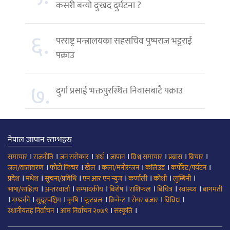
कसरी बन्यो दुःखद दुर्घटना ?
६.
परराष्ट्र मन्त्रालयका सहसचिव पुष्पराज भट्टराई
पक्राउ
७.
दुर्गा प्रसाईं भक्तपुरस्थित निवासबाटै पक्राउ
नेपाल जापान स्तम्भहरु
।
।
।
।
।
।
।
।
समाचार
राजनीति
जन सरोकार
अर्थ
जापान
विश्व समाचार
प्रबास
बिचार
।
।
।
।
।
।
जल/वातावरण
फोटो फिचर
खेल
कला/मनोरन्जन
कलिउड
कर्पोरेट/पर्यटन
।
।
।
।
।
।
।
प्रदेश
मधेश
सूचना/प्रविधि
एन आर एन न्युज
कर्णाली
कोशी
लुम्बिनी
।
।
।
।
।
।
।
भाषा/साहित्य
अन्तरवार्ता
सम्पादकीय
बिशेष
राशिफल
बिचित्र
स्वास्थ्य
बागमती
।
।
।
।
।
।
।
।
गण्डकी
सुदूरपश्चिम
कृषि
फूटबल
क्रिकेट
सेयर बजार
विविध
।
।
।
स्थानीयतह निर्वाचन
आम निर्वाचन २०७९
संस्कृति