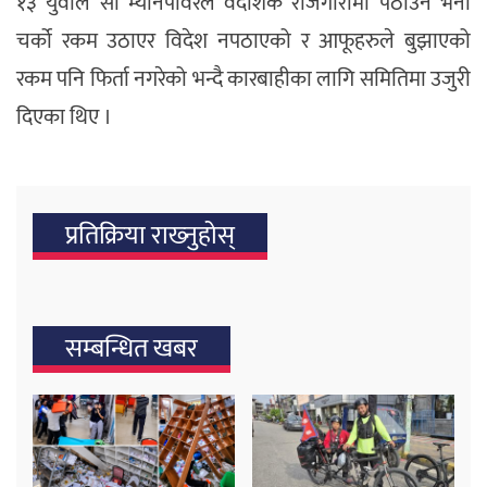
१३ युवाले सो म्यानपावरले वैदेशिक रोजगारीमा पठाउने भनी
चर्को रकम उठाएर विदेश नपठाएको र आफूहरुले बुझाएको
रकम पनि फिर्ता नगरेको भन्दै कारबाहीका लागि समितिमा उजुरी
दिएका थिए ।
प्रतिक्रिया राख्‍नुहोस्
सम्बन्धित खबर