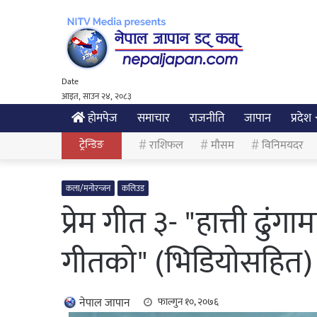
Date
आइत, साउन २४, २०८३
होमपेज
समाचार
राजनीति
जापान
प्रदेश
ट्रेन्डिङ
राशिफल
मौसम
विनिमयदर
कला/मनोरन्जन
कलिउड
प्रेम गीत ३- "हात्ती ढुंग
गीतको" (भिडियोसहित)
नेपाल जापान
फाल्गुन १०, २०७६