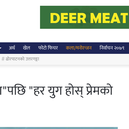
अर्थ
खेल
फोटो फिचर
कला/मनोरन्जन
निर्वाचन २०७९
ढोरपाटनको उत्तरगङ्गा
ामा"पछि "हर युग होस् प्रेमको