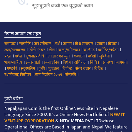
७.
सूझबुझले बच्यो एक वृद्धाको ज्यान
नेपाल जापान स्तम्भहरु
।
।
।
।
।
।
।
।
समाचार
राजनीति
जन सरोकार
अर्थ
जापान
विश्व समाचार
प्रबास
बिचार
।
।
।
।
।
।
जल/वातावरण
फोटो फिचर
खेल
कला/मनोरन्जन
कलिउड
कर्पोरेट/पर्यटन
।
।
।
।
।
।
।
प्रदेश
मधेश
सूचना/प्रविधि
एन आर एन न्युज
कर्णाली
कोशी
लुम्बिनी
।
।
।
।
।
।
।
भाषा/साहित्य
अन्तरवार्ता
सम्पादकीय
बिशेष
राशिफल
बिचित्र
स्वास्थ्य
बागमती
।
।
।
।
।
।
।
।
गण्डकी
सुदूरपश्चिम
कृषि
फूटबल
क्रिकेट
सेयर बजार
विविध
।
।
।
स्थानीयतह निर्वाचन
आम निर्वाचन २०७९
संस्कृति
हाम्रो बारेमा
NepalJapan.Com is the first OnlineNews Site in Nepalese
Language Since 2002. It's a Online News Portfolio of
NEW IT
VENTURE CORPORATION
&
NITV MEDIA PVT LTD
whose
Operational Offices are Based in Japan and Nepal. We feature