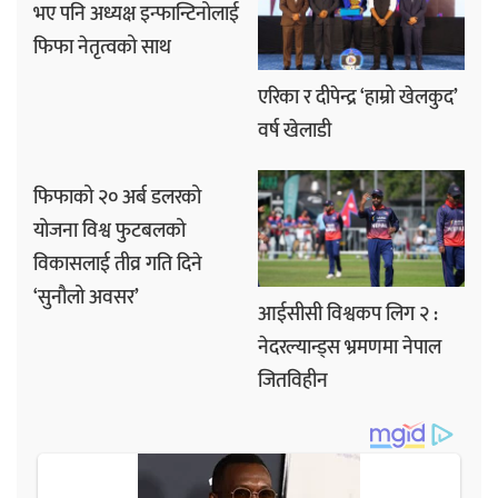
भए पनि अध्यक्ष इन्फान्टिनोलाई
फिफा नेतृत्वको साथ
एरिका र दीपेन्द्र ‘हाम्रो खेलकुद’
वर्ष खेलाडी
फिफाको २० अर्ब डलरको
योजना विश्व फुटबलको
विकासलाई तीव्र गति दिने
‘सुनौलो अवसर’
आईसीसी विश्वकप लिग २ :
नेदरल्यान्ड्स भ्रमणमा नेपाल
जितविहीन