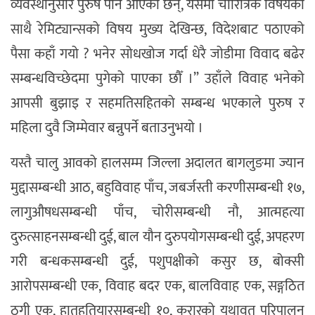
व्यवस्थानुसार पुरुष पनि आएका छन्, यसमा चारित्रिक विषयका
साथै रेमिट्यान्सको विषय मुख्य देखिन्छ, विदेशबाट पठाएको
पैसा कहाँ गयो ? भनेर सोधखोज गर्दा धेरै जोडीमा विवाद बढेर
सम्बन्धविच्छेदमा पुगेको पाएका छौँ ।” उहाँले विवाह भनेको
आपसी बुझाइ र सहमतिसहितको सम्बन्ध भएकाले पुरुष र
महिला दुवै जिम्मेवार बन्नुपर्ने बताउनुभयो ।
यस्तै चालु आवको हालसम्म जिल्ला अदालत बागलुङमा ज्यान
मुद्दासम्बन्धी आठ, बहुविवाह पाँच, जबर्जस्ती करणीसम्बन्धी १७,
लागुऔषधसम्बन्धी पाँच, चोरीसम्बन्धी नौ, आत्महत्या
दुरुत्साहनसम्बन्धी दुई, बाल यौन दुरुपयोगसम्बन्धी दुई, अपहरण
गरी बन्धकसम्बन्धी दुई, पशुपक्षीको कसुर छ, बोक्सी
आरोपसम्बन्धी एक, विवाह बदर एक, बालविवाह एक, सङ्गठित
ठगी एक, हातहतियारसम्बन्धी १०, करारको यथावत परिपालन