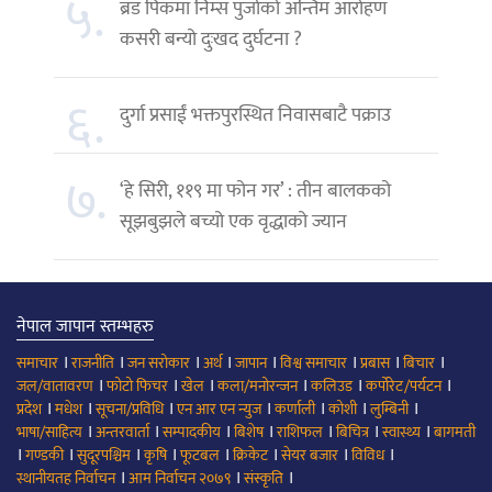
५.
ब्रड पिकमा निम्स पुर्जाको अन्तिम आरोहण
कसरी बन्यो दुःखद दुर्घटना ?
६.
दुर्गा प्रसाईं भक्तपुरस्थित निवासबाटै पक्राउ
७.
‘हे सिरी, ११९ मा फोन गर’ : तीन बालकको
सूझबुझले बच्यो एक वृद्धाको ज्यान
नेपाल जापान स्तम्भहरु
।
।
।
।
।
।
।
।
समाचार
राजनीति
जन सरोकार
अर्थ
जापान
विश्व समाचार
प्रबास
बिचार
।
।
।
।
।
।
जल/वातावरण
फोटो फिचर
खेल
कला/मनोरन्जन
कलिउड
कर्पोरेट/पर्यटन
।
।
।
।
।
।
।
प्रदेश
मधेश
सूचना/प्रविधि
एन आर एन न्युज
कर्णाली
कोशी
लुम्बिनी
।
।
।
।
।
।
।
भाषा/साहित्य
अन्तरवार्ता
सम्पादकीय
बिशेष
राशिफल
बिचित्र
स्वास्थ्य
बागमती
।
।
।
।
।
।
।
।
गण्डकी
सुदूरपश्चिम
कृषि
फूटबल
क्रिकेट
सेयर बजार
विविध
।
।
।
स्थानीयतह निर्वाचन
आम निर्वाचन २०७९
संस्कृति